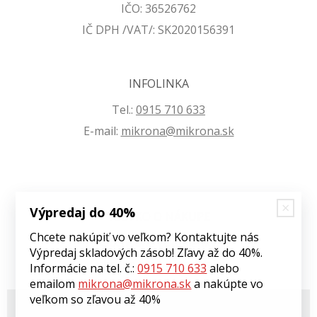
IČO: 36526762
IČ DPH /VAT/: SK2020156391
INFOLINKA
Tel.:
0915 710 633
E-mail:
mikrona@mikrona.sk
Výpredaj do 40%
VŠETKO O NÁKUPE
Chcete nakúpiť vo veľkom? Kontaktujte nás
Obchodné podmienky
Výpredaj skladových zásob! Zľavy až do 40%.
Ochrana osobných údajov
Informácie na tel. č.:
0915 710 633
alebo
emailom
mikrona@mikrona.sk
a nakúpte vo
veľkom so zľavou až 40%
© 2026 Môj eshop •
tvorba eshopu cez UNIobchod
,
webhosting
spoločnosti