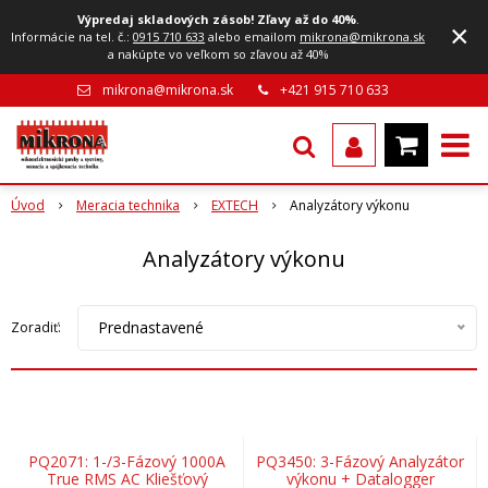
Výpredaj skladových zásob! Zľavy až do 40%
.
×
Informácie na tel. č.:
0915 710 633
alebo emailom
mikrona@mikrona.sk
a nakúpte vo veľkom so zľavou až 40%
mikrona@mikrona.sk
+421 915 710 633
Úvod
Meracia technika
EXTECH
Analyzátory výkonu
Analyzátory výkonu
Prednastavené
Zoradiť:
PQ2071: 1-/3-Fázový 1000A
PQ3450: 3-Fázový Analyzátor
True RMS AC Kliešťový
výkonu + Datalogger