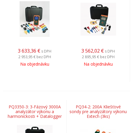
3 633,36
€
3 562,02
€
s DPH
s DPH
2 953,95 €
bez DPH
2 895,95 €
bez DPH
Na objednávku
Na objednávku
PQ3350-3: 3-Fázový 3000A
PQ34-2: 200A Kliešťové
analyzátor výkonu a
sondy pre analyzátory výkonu
harmonickosti + Datalogger
Extech (3ks)