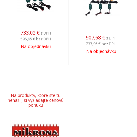
733,02
€
s DPH
907,68
€
s DPH
595,95 €
bez DPH
737,95 €
bez DPH
Na objednávku
Na objednávku
Na produkty, ktoré ste tu
nenašli, si vyžiadajte cenovú
ponuku