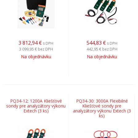
3 812,94
€
544,83
€
s DPH
s DPH
3 099,95 €
bez DPH
442,95 €
bez DPH
Na objednávku
Na objednávku
PQ34-12: 1200A Kliešťové
PQ34-30: 3000A Flexibilné
sondy pre analyzátory výkonu
Kliešťové sondy pre
Extech (3 ks)
analyzátory výkonu Extech (3
ks)