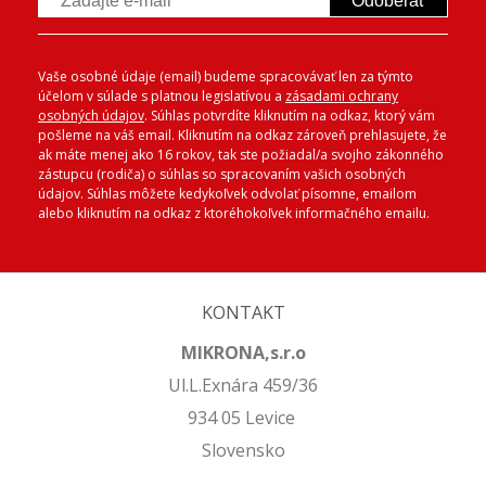
Odoberať
Vaše osobné údaje (email) budeme spracovávať len za týmto
účelom v súlade s platnou legislatívou a
zásadami ochrany
osobných údajov
. Súhlas potvrdíte kliknutím na odkaz, ktorý vám
pošleme na váš email. Kliknutím na odkaz zároveň prehlasujete, že
ak máte menej ako 16 rokov, tak ste požiadal/a svojho zákonného
zástupcu (rodiča) o súhlas so spracovaním vašich osobných
údajov. Súhlas môžete kedykoľvek odvolať písomne, emailom
alebo kliknutím na odkaz z ktoréhokoľvek informačného emailu.
KONTAKT
MIKRONA,s.r.o
Ul.L.Exnára 459/36
934 05 Levice
Slovensko