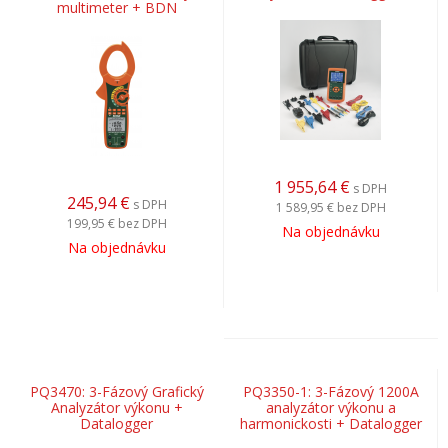
multimeter + BDN
1 955,64
€
s DPH
245,94
€
s DPH
1 589,95 €
bez DPH
199,95 €
bez DPH
Na objednávku
Na objednávku
PQ3470: 3-Fázový Grafický
PQ3350-1: 3-Fázový 1200A
Analyzátor výkonu +
analyzátor výkonu a
Datalogger
harmonickosti + Datalogger