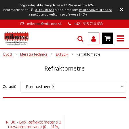
Výpredaj skladových zásob! Zľavy až do 40%
.
×
Informácie na tel. č.:
0915 710 633
alebo emailom
mikrona@mikrona.sk
a nakúpte vo veľkom so zľavou až 40%
mikrona@mikrona.sk
+421 915 710 633
Úvod
Meracia technika
EXTECH
Refraktometre
Refraktometre
Prednastavené
Zoradiť:
RF30 - Brix Refraktometer s 3
rozsahmi merania (0 - 41%,