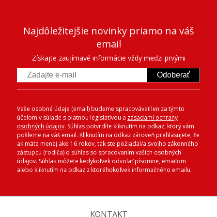
Najdôležitejšie novinky priamo na váš
email
Získajte zaujímavé informácie vždy medzi prvými
Odoberať
Vaše osobné údaje (email) budeme spracovávať len za týmto
účelom v súlade s platnou legislatívou a
zásadami ochrany
osobných údajov
. Súhlas potvrdíte kliknutím na odkaz, ktorý vám
pošleme na váš email. Kliknutím na odkaz zároveň prehlasujete, že
ak máte menej ako 16 rokov, tak ste požiadal/a svojho zákonného
zástupcu (rodiča) o súhlas so spracovaním vašich osobných
údajov. Súhlas môžete kedykoľvek odvolať písomne, emailom
alebo kliknutím na odkaz z ktoréhokoľvek informačného emailu.
KONTAKT