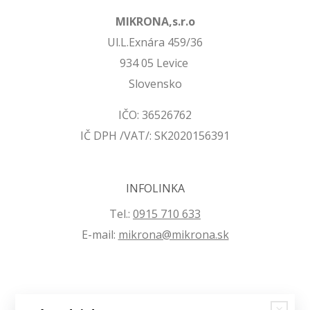
MIKRONA,s.r.o
Ul.L.Exnára 459/36
934 05 Levice
Slovensko
IČO: 36526762
IČ DPH /VAT/: SK2020156391
INFOLINKA
Tel.:
0915 710 633
E-mail:
mikrona@mikrona.sk