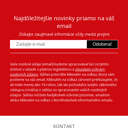
Najdôležitejšie novinky priamo na váš
email
Získajte zaujímavé informácie vždy medzi prvými
Odoberať
Vaše osobné údaje (email) budeme spracovávať len za týmto
účelom v súlade s platnou legislatívou a
zásadami ochrany
osobných údajov
. Súhlas potvrdíte kliknutím na odkaz, ktorý vám
pošleme na váš email. Kliknutím na odkaz zároveň prehlasujete, že
ak máte menej ako 16 rokov, tak ste požiadal/a svojho zákonného
zástupcu (rodiča) o súhlas so spracovaním vašich osobných
údajov. Súhlas môžete kedykoľvek odvolať písomne, emailom
alebo kliknutím na odkaz z ktoréhokoľvek informačného emailu.
KONTAKT