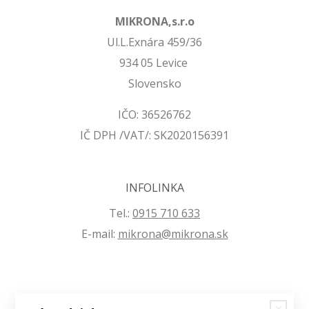
MIKRONA,s.r.o
Ul.L.Exnára 459/36
934 05 Levice
Slovensko
IČO: 36526762
IČ DPH /VAT/: SK2020156391
INFOLINKA
Tel.:
0915 710 633
E-mail:
mikrona@mikrona.sk