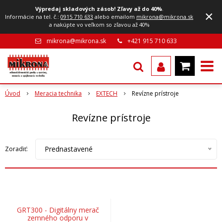
Výpredaj skladových zásob! Zľavy až do 40%
.
×
Informácie na tel. č.:
0915 710 633
alebo emailom
mikrona@mikrona.sk
a nakúpte vo veľkom so zľavou až 40%
mikrona@mikrona.sk
+421 915 710 633
Úvod
Meracia technika
EXTECH
Revízne prístroje
Revízne prístroje
Prednastavené
Zoradiť:
GRT300 - Digitálny merač
zemného odporu v