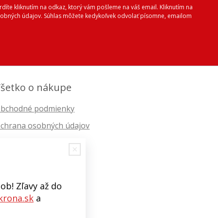
vrdíte kliknutím na odkaz, ktorý vám pošleme na váš email. Kliknutím na
 osobných údajov. Súhlas môžete kedykoľvek odvolať písomne, emailom
šetko o nákupe
bchodné podmienky
chrana osobných údajov
ob! Zľavy až do
rona.sk
a