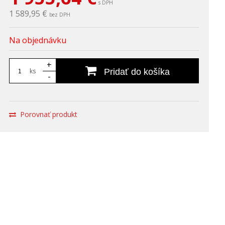
s DPH
1 589,95 €
bez DPH
Na objednávku
+
ks
Pridať do košíka
-
Porovnať produkt