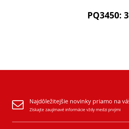
PQ3450: 3
Najdôležitejšie novinky priamo na vá
Získajte zaujímavé informácie vždy medzi prvými