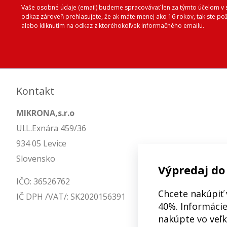
Vaše osobné údaje (email) budeme spracovávať len za týmto účelom v s
odkaz zároveň prehlasujete, že ak máte menej ako 16 rokov, tak ste p
alebo kliknutím na odkaz z ktoréhokoľvek informačného emailu.
Kontakt
MIKRONA,s.r.o
Ul.L.Exnára 459/36
934 05 Levice
Slovensko
Výpredaj do
IČO: 36526762
Chcete nakúpiť 
IČ DPH /VAT/: SK2020156391
40%. Informácie 
nakúpte vo veľ