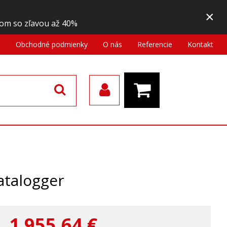
×
om so zľavou až 40%
a
Obchodné podmienky
O nás
Referencie
Kontakt
atalogger
1 955,64
€