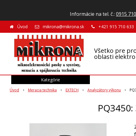
Informácie na tel. č.:
0915 710
Úvod
mikrona@mikrona.sk
+421 915 710 633
Všetko pre pro
oblasti elektr
Kategórie
Úvod
Meracia technika
EXTECH
Analyzátory výkonu
PQ3
PQ3450: 