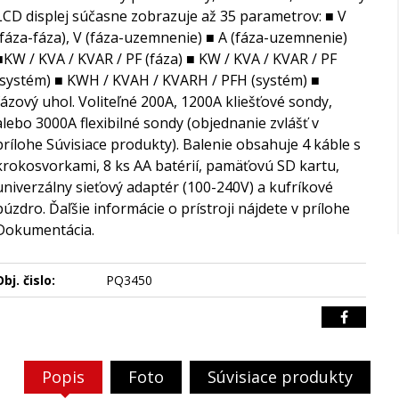
LCD displej súčasne zobrazuje až 35 parametrov: ■ V
(fáza-fáza), V (fáza-uzemnenie) ■ A (fáza-uzemnenie)
■KW / KVA / KVAR / PF (fáza) ■ KW / KVA / KVAR / PF
(systém) ■ KWH / KVAH / KVARH / PFH (systém) ■
fázový uhol. Voliteľné 200A, 1200A kliešťové sondy,
alebo 3000A flexibilné sondy (objednanie zvlášť v
prílohe Súvisiace produkty). Balenie obsahuje 4 káble s
krokosvorkami, 8 ks AA batérií, pamäťovú SD kartu,
univerzálny sieťový adaptér (100-240V) a kufríkové
púzdro. Ďaľšie informácie o prístroji nájdete v prílohe
Dokumentácia.
bj. čislo:
PQ3450
Popis
Foto
Súvisiace produkty