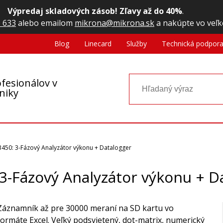
Výpredaj skladových zásob! Zľavy až do 40%
.
 633
alebo emailom
mikrona@mikrona.sk
a nakúpte vo veľk
Blog
Linecard
Služby
Technická podpor
fesionálov v
oniky
450: 3-Fázový Analyzátor výkonu + Datalogger
3-Fázový Analyzátor výkonu + D
Záznamník až pre 30000 meraní na SD kartu vo
formáte Excel. Veľký podsvietený, dot-matrix, numerický