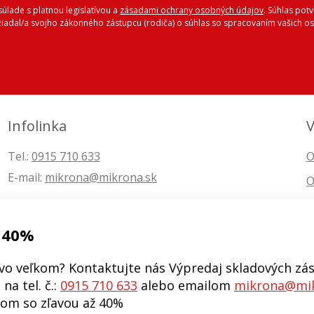
úlade s platnou legislatívou a
zásadami ochrany osobných údajov
. Súhlas pot
ožiadal/a svojho zákonného zástupcu (rodiča) o súhlas so spracovaním vašich
Infolinka
V
Tel.:
0915 710 633
O
E-mail:
mikrona@mikrona.sk
O
 40%
vo veľkom? Kontaktujte nás Výpredaj skladových zás
na tel. č.:
0915 710 633
alebo emailom
mikrona@mik
kom so zľavou až 40%