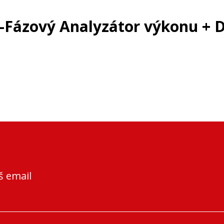
-Fázový Analyzátor výkonu + 
š email