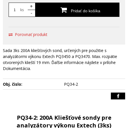
+
ks
Pridať do košíka
-
Porovnať produkt
Sada 3ks 200A kliešťových sond, určených pre použitie s
analyzátormi výkonu Extech PQ3450 a PQ3470. Max. rozpätie
otvorených klieští 19 mm. Ďaľšie informácie nájdete v prílohe
Dokumentácia.
Obj. čislo:
PQ34-2
PQ34-2: 200A Kliešťové sondy pre
analyzátory výkonu Extech (3ks)