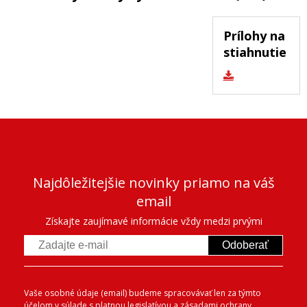
Prílohy na
stiahnutie
Najdôležitejšie novinky priamo na váš
email
Získajte zaujímavé informácie vždy medzi prvými
Odoberať
Vaše osobné údaje (email) budeme spracovávať len za týmto
účelom v súlade s platnou legislatívou a
zásadami ochrany