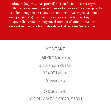
osobných údajov
. Súhlas potvrdíte kliknutím na odkaz, ktorý vám
pošleme na váš email. Kliknutím na odkaz zároveň prehlasujete, že
ak máte menej ako 16 rokov, tak ste požiadal/a svojho zákonného
zástupcu (rodiča) o súhlas so spracovaním vašich osobných
údajov. Súhlas môžete kedykoľvek odvolať písomne, emailom
alebo kliknutím na odkaz z ktoréhokoľvek informačného emailu.
KONTAKT
MIKRONA,s.r.o
Ul.L.Exnára 459/36
934 05 Levice
Slovensko
IČO: 36526762
IČ DPH /VAT/: SK2020156391