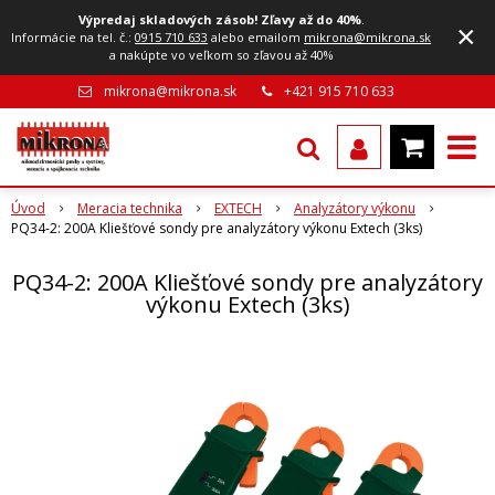
Výpredaj skladových zásob! Zľavy až do 40%
.
×
Informácie na tel. č.:
0915 710 633
alebo emailom
mikrona@mikrona.sk
a nakúpte vo veľkom so zľavou až 40%
mikrona@mikrona.sk
+421 915 710 633
Úvod
Meracia technika
EXTECH
Analyzátory výkonu
PQ34-2: 200A Kliešťové sondy pre analyzátory výkonu Extech (3ks)
PQ34-2: 200A Kliešťové sondy pre analyzátory
výkonu Extech (3ks)