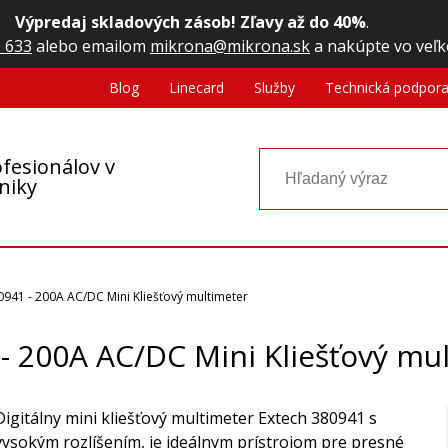
Výpredaj skladových zásob! Zľavy až do 40%
.
 633
alebo emailom
mikrona@mikrona.sk
a nakúpte vo veľk
Blog
Linecard
Služby
Technická podpor
fesionálov v
oniky
0941 - 200A AC/DC Mini Kliešťový multimeter
- 200A AC/DC Mini Kliešťový mu
Digitálny mini kliešťový multimeter Extech 380941 s
vysokým rozlíšením, je ideálnym prístrojom pre presné