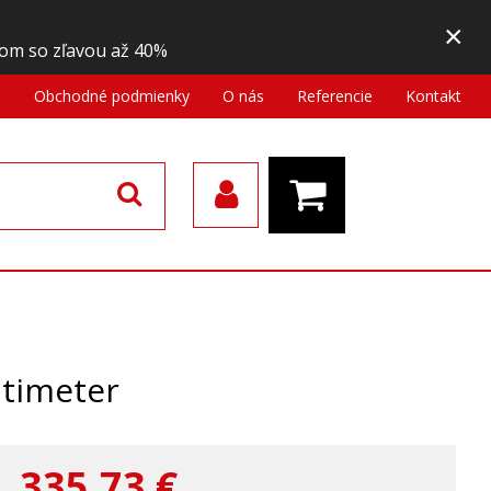
×
om so zľavou až 40%
a
Obchodné podmienky
O nás
Referencie
Kontakt
ltimeter
335,73
€