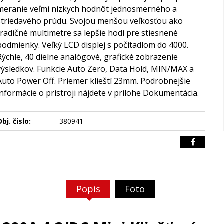
meranie veľmi nízkych hodnôt jednosmerného a
striedavého prúdu. Svojou menšou veľkosťou ako
tradičné multimetre sa lepšie hodí pre stiesnené
podmienky. Veľký LCD displej s počítadlom do 4000.
Rýchle, 40 dielne analógové, grafické zobrazenie
výsledkov. Funkcie Auto Zero, Data Hold, MIN/MAX a
Auto Power Off. Priemer klieští 23mm. Podrobnejšie
informácie o prístroji nájdete v prílohe Dokumentácia.
bj. čislo:
380941
Popis
Foto