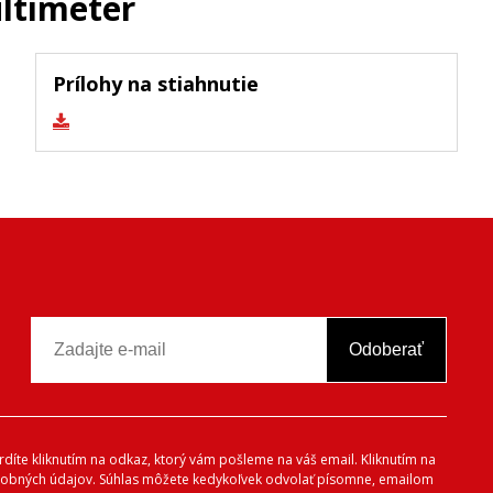
ltimeter
Prílohy na stiahnutie
Odoberať
vrdíte kliknutím na odkaz, ktorý vám pošleme na váš email. Kliknutím na
 osobných údajov. Súhlas môžete kedykoľvek odvolať písomne, emailom