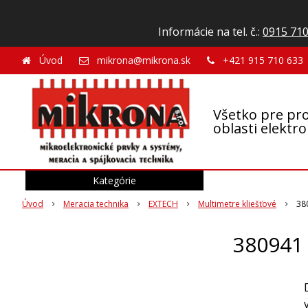
Informácie na tel. č.:
0915 710
Úvod
mikrona@mikrona.sk
+421 915 710 633
Všetko pre pro
oblasti elektr
Kategórie
Úvod
Meracia technika
EXTECH
Multimetre kliešťové
38
380941 