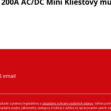
- 200A AC/DC Mini Kliešťový mu
š email
úlade s platnou legislatívou a
zásadami ochrany osobných údajov
. Súhlas pot
ožiadal/a svojho zákonného zástupcu (rodiča) o súhlas so spracovaním vašich