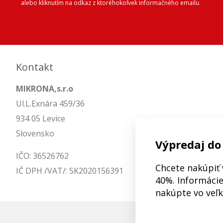
alebo kliknutím na odkaz z ktoréhokoľvek informačného emailu.
Kontakt
MIKRONA,s.r.o
Ul.L.Exnára 459/36
934 05 Levice
Slovensko
Výpredaj do
IČO: 36526762
Chcete nakúpiť 
IČ DPH /VAT/: SK2020156391
40%. Informácie 
nakúpte vo veľ