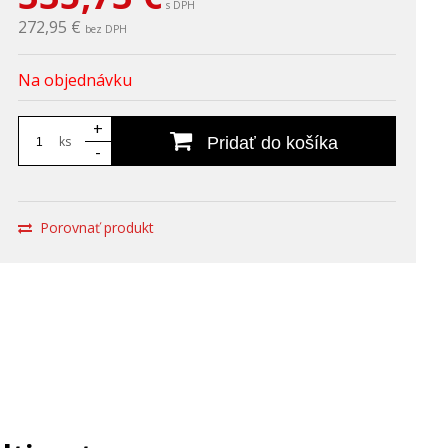
s DPH
272,95 €
bez DPH
Na objednávku
+
ks
Pridať do košíka
-
Porovnať produkt