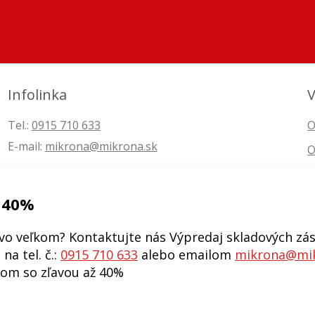
Infolinka
V
Tel.:
0915 710 633
O
E-mail:
mikrona@mikrona.sk
O
 40%
vo veľkom? Kontaktujte nás Výpredaj skladových zás
na tel. č.:
0915 710 633
alebo emailom
mikrona@mik
kom so zľavou až 40%