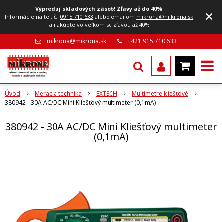
Výpredaj skladových zásob! Zľavy až do 40%
.
×
Informácie na tel. č.:
0915 710 633
alebo emailom
mikrona@mikrona.sk
a nakúpte vo veľkom so zľavou až 40%
mikrona@mikrona.sk
+421 915 710 633
Úvod
Meracia technika
EXTECH
Multimetre kliešťové
380942 - 30A AC/DC Mini Kliešťový multimeter (0,1mA)
380942 - 30A AC/DC Mini Kliešťový multimeter
(0,1mA)