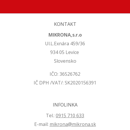
KONTAKT
MIKRONA,s.r.o
Ul.L.Exnára 459/36
934 05 Levice
Slovensko
IČO: 36526762
IČ DPH /VAT/: SK2020156391
INFOLINKA
Tel.:
0915 710 633
E-mail:
mikrona@mikrona.sk