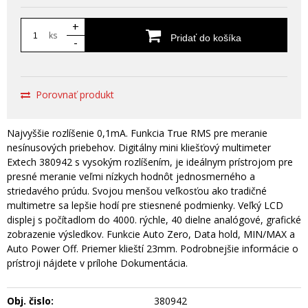
+
ks
Pridať do košíka
-
Porovnať produkt
Najvyššie rozlíšenie 0,1mA. Funkcia True RMS pre meranie
nesínusových priebehov. Digitálny mini kliešťový multimeter
Extech 380942 s vysokým rozlíšením, je ideálnym prístrojom pre
presné meranie veľmi nízkych hodnôt jednosmerného a
striedavého prúdu. Svojou menšou veľkosťou ako tradičné
multimetre sa lepšie hodí pre stiesnené podmienky. Veľký LCD
displej s počítadlom do 4000. rýchle, 40 dielne analógové, grafické
zobrazenie výsledkov. Funkcie Auto Zero, Data hold, MIN/MAX a
Auto Power Off. Priemer klieští 23mm. Podrobnejšie informácie o
prístroji nájdete v prílohe Dokumentácia.
Obj. čislo:
380942