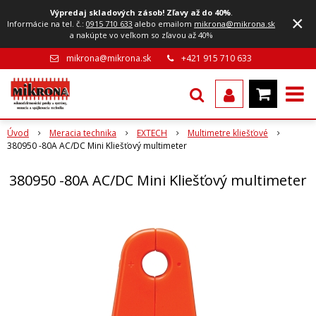
Výpredaj skladových zásob! Zľavy až do 40%
.
×
Informácie na tel. č.:
0915 710 633
alebo emailom
mikrona@mikrona.sk
a nakúpte vo veľkom so zľavou až 40%
mikrona@mikrona.sk
+421 915 710 633
Úvod
Meracia technika
EXTECH
Multimetre kliešťové
380950 -80A AC/DC Mini Kliešťový multimeter
380950 -80A AC/DC Mini Kliešťový multimeter