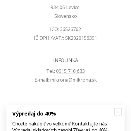
934 05 Levice
Slovensko
IČO: 36526762
IČ DPH /VAT/: SK2020156391
INFOLINKA
Tel.:
0915 710 633
E-mail:
mikrona@mikrona.sk
Výpredaj do 40%
VŠETKO O NÁKUPE
Chcete nakúpiť vo veľkom? Kontaktujte nás
Obchodné podmienky
Výpredaj skladových zásob! Zľavy až do 40%.