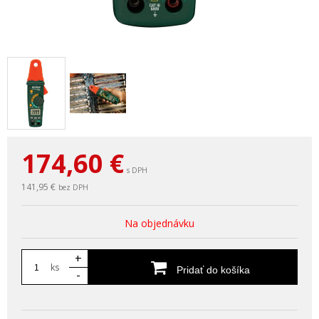
174,60
€
s DPH
141,95 €
bez DPH
Na objednávku
+
ks
Pridať do košíka
-