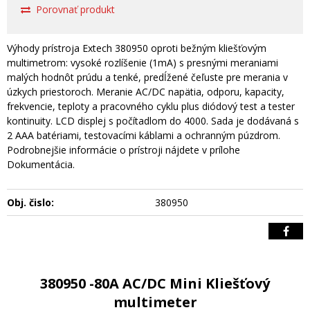
Porovnať produkt
Výhody prístroja Extech 380950 oproti bežným kliešťovým
multimetrom: vysoké rozlíšenie (1mA) s presnými meraniami
malých hodnôt prúdu a tenké, predĺžené čeľuste pre merania v
úzkych priestoroch. Meranie AC/DC napätia, odporu, kapacity,
frekvencie, teploty a pracovného cyklu plus diódový test a tester
kontinuity. LCD displej s počítadlom do 4000. Sada je dodávaná s
2 AAA batériami, testovacími káblami a ochranným púzdrom.
Podrobnejšie informácie o prístroji nájdete v prílohe
Dokumentácia.
Obj. čislo:
380950
380950 -80A AC/DC Mini Kliešťový
multimeter