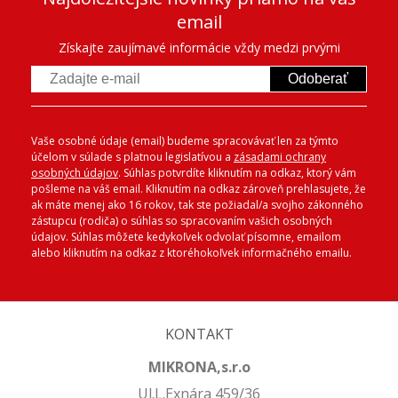
email
Získajte zaujímavé informácie vždy medzi prvými
Odoberať
Vaše osobné údaje (email) budeme spracovávať len za týmto
účelom v súlade s platnou legislatívou a
zásadami ochrany
osobných údajov
. Súhlas potvrdíte kliknutím na odkaz, ktorý vám
pošleme na váš email. Kliknutím na odkaz zároveň prehlasujete, že
ak máte menej ako 16 rokov, tak ste požiadal/a svojho zákonného
zástupcu (rodiča) o súhlas so spracovaním vašich osobných
údajov. Súhlas môžete kedykoľvek odvolať písomne, emailom
alebo kliknutím na odkaz z ktoréhokoľvek informačného emailu.
KONTAKT
MIKRONA,s.r.o
Ul.L.Exnára 459/36