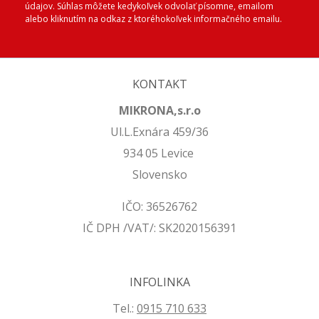
údajov. Súhlas môžete kedykoľvek odvolať písomne, emailom
alebo kliknutím na odkaz z ktoréhokoľvek informačného emailu.
KONTAKT
MIKRONA,s.r.o
Ul.L.Exnára 459/36
934 05 Levice
Slovensko
IČO: 36526762
IČ DPH /VAT/: SK2020156391
INFOLINKA
Tel.:
0915 710 633