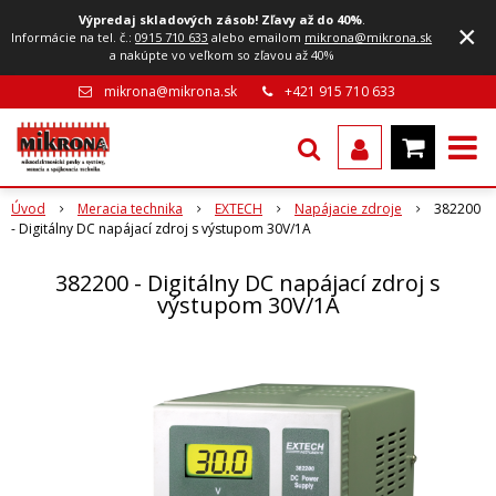
Výpredaj skladových zásob! Zľavy až do 40%
.
×
Informácie na tel. č.:
0915 710 633
alebo emailom
mikrona@mikrona.sk
a nakúpte vo veľkom so zľavou až 40%
mikrona@mikrona.sk
+421 915 710 633
Úvod
Meracia technika
EXTECH
Napájacie zdroje
382200
- Digitálny DC napájací zdroj s výstupom 30V/1A
382200 - Digitálny DC napájací zdroj s
výstupom 30V/1A