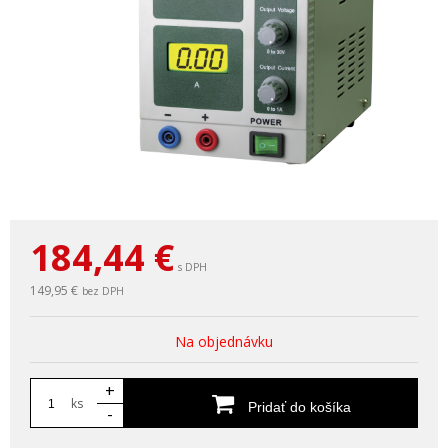
184,44
€
s DPH
149,95 €
bez DPH
Na objednávku
+
ks
Pridať do košíka
-