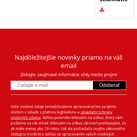
Najdôležitejšie novinky priamo na váš
email
Získajte zaujímavé informácie vždy medzi prvými
Odoberať
Vaše osobné údaje (email) budeme spracovávať len za týmto
účelom v súlade s platnou legislatívou a
zásadami ochrany
osobných údajov
. Súhlas potvrdíte kliknutím na odkaz, ktorý vám
pošleme na váš email. Kliknutím na odkaz zároveň prehlasujete, že
ak máte menej ako 16 rokov, tak ste požiadal/a svojho zákonného
zástupcu (rodiča) o súhlas so spracovaním vašich osobných