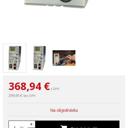
368,94
€
s DPH
299,95 €
bez DPH
Na objednávku
+
ks