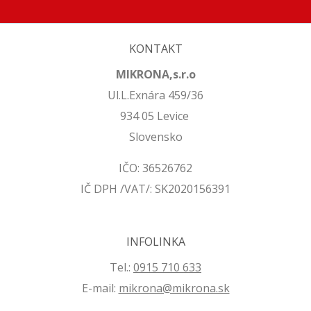
KONTAKT
MIKRONA,s.r.o
Ul.L.Exnára 459/36
934 05 Levice
Slovensko
IČO: 36526762
IČ DPH /VAT/: SK2020156391
INFOLINKA
Tel.:
0915 710 633
E-mail:
mikrona@mikrona.sk