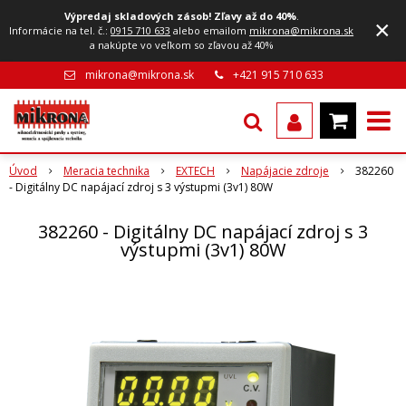
Výpredaj skladových zásob! Zľavy až do 40%
.
×
Informácie na tel. č.:
0915 710 633
alebo emailom
mikrona@mikrona.sk
a nakúpte vo veľkom so zľavou až 40%
mikrona@mikrona.sk
+421 915 710 633
Úvod
Meracia technika
EXTECH
Napájacie zdroje
382260
- Digitálny DC napájací zdroj s 3 výstupmi (3v1) 80W
382260 - Digitálny DC napájací zdroj s 3
výstupmi (3v1) 80W