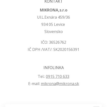
KONTAKT
MIKRONA,s.r.o
Ul.L.Exnára 459/36
934 05 Levice
Slovensko
IČO: 36526762
IČ DPH /VAT/: SK2020156391
INFOLINKA
Tel.:
0915 710 633
E-mail:
mikrona@mikrona.sk