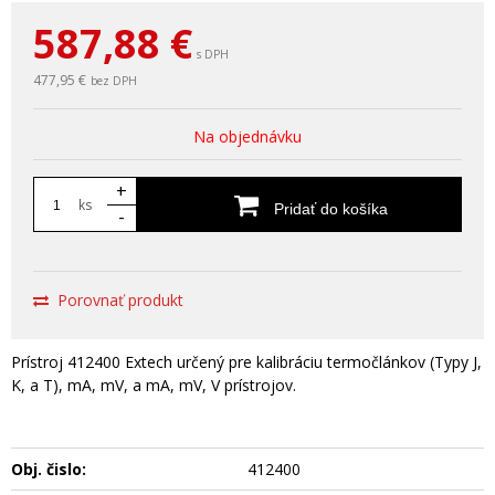
587,88
€
s DPH
477,95 €
bez DPH
Na objednávku
+
ks
Pridať do košíka
-
Porovnať produkt
Prístroj 412400 Extech určený pre kalibráciu termočlánkov (Typy J,
K, a T), mA, mV, a mA, mV, V prístrojov.
Obj. čislo:
412400