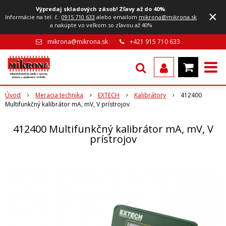
Výpredaj skladových zásob! Zľavy až do 40%
.
×
Informácie na tel. č.:
0915 710 633
alebo emailom
mikrona@mikrona.sk
a nakúpte vo veľkom so zľavou až 40%
mikrona@mikrona.sk
+421 915 710 633
Úvod
Meracia technika
EXTECH
Kalibrátory
412400
Multifunkčný kalibrátor mA, mV, V prístrojov
412400 Multifunkčný kalibrátor mA, mV, V
prístrojov