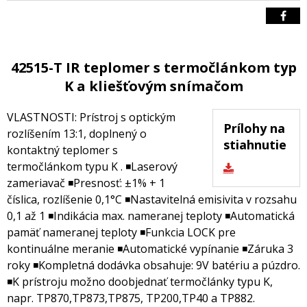
42515-T IR teplomer s termočlánkom typ
K a kliešťovým snímačom
VLASTNOSTI: Prístroj s optickým
Prílohy na
rozlíšením 13:1, doplnený o
stiahnutie
kontaktný teplomer s
termočlánkom typu K . ◾Laserový
zameriavač ◾Presnosť: ±1% + 1
číslica, rozlíšenie 0,1°C ◾Nastavitelná emisivita v rozsahu
0,1 až 1 ◾Indikácia max. nameranej teploty ◾Automatická
pamäť nameranej teploty ◾Funkcia LOCK pre
kontinuálne meranie ◾Automatické vypínanie ◾Záruka 3
roky ◾Kompletná dodávka obsahuje: 9V batériu a púzdro.
◾K prístroju možno doobjednať termočlánky typu K,
napr. TP870,TP873,TP875, TP200,TP40 a TP882.