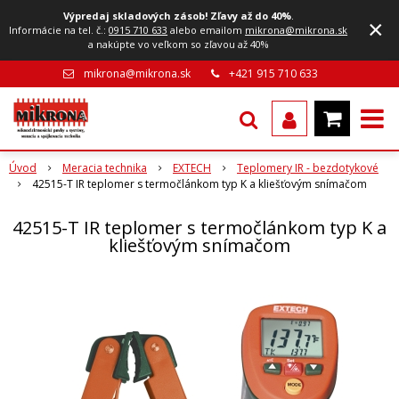
Výpredaj skladových zásob! Zľavy až do 40%
.
×
Informácie na tel. č.:
0915 710 633
alebo emailom
mikrona@mikrona.sk
a nakúpte vo veľkom so zľavou až 40%
mikrona@mikrona.sk
+421 915 710 633
Úvod
Meracia technika
EXTECH
Teplomery IR - bezdotykové
42515-T IR teplomer s termočlánkom typ K a kliešťovým snímačom
42515-T IR teplomer s termočlánkom typ K a
kliešťovým snímačom