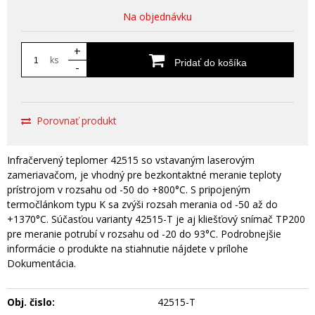
Na objednávku
+
ks
Pridať do košíka
-
Porovnať produkt
Infračervený teplomer 42515 so vstavaným laserovým
zameriavačom, je vhodný pre bezkontaktné meranie teploty
prístrojom v rozsahu od -50 do +800°C. S pripojeným
termočlánkom typu K sa zvýši rozsah merania od -50 až do
+1370°C. Súčasťou varianty 42515-T je aj kliešťový snímač TP200
pre meranie potrubí v rozsahu od -20 do 93°C. Podrobnejšie
informácie o produkte na stiahnutie nájdete v prílohe
Dokumentácia.
Obj. čislo:
42515-T