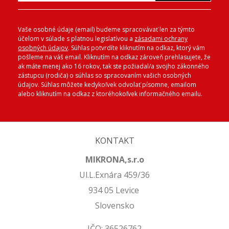
Vaše osobné údaje (email) budeme spracovávať len za týmto
účelom v súlade s platnou legislatívou a
zásadami ochrany
osobných údajov
. Súhlas potvrdíte kliknutím na odkaz, ktorý vám
pošleme na váš email. Kliknutím na odkaz zároveň prehlasujete, že
ak máte menej ako 16 rokov, tak ste požiadal/a svojho zákonného
zástupcu (rodiča) o súhlas so spracovaním vašich osobných
údajov. Súhlas môžete kedykoľvek odvolať písomne, emailom
alebo kliknutím na odkaz z ktoréhokoľvek informačného emailu.
KONTAKT
MIKRONA,s.r.o
Ul.L.Exnára 459/36
934 05 Levice
Slovensko
IČO: 36526762