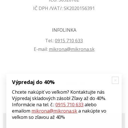
IČ DPH /VAT/: SK2020156391
INFOLINKA
Tel.:
0915 710 633
E-mail:
mikrona@mikrona.sk
Výpredaj do 40%
VŠETKO O NÁKUPE
Chcete nakúpiť vo veľkom? Kontaktujte nás
Obchodné podmienky
Výpredaj skladových zásob! Zľavy až do 40%.
Ochrana osobných údajov
Informácie na tel. č.:
0915 710 633
alebo
emailom
mikrona@mikrona.sk
a nakúpte vo
veľkom so zľavou až 40%
© 2026 Môj eshop •
tvorba eshopu cez UNIobchod
,
webhosting
spoločnosti