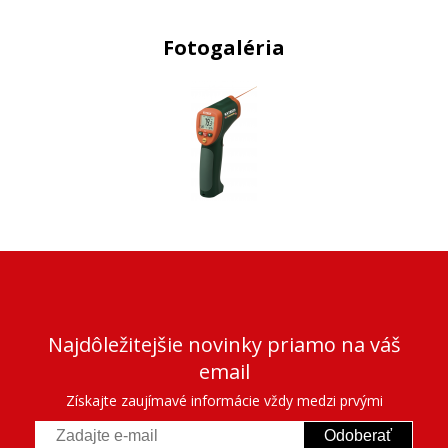
Fotogaléria
Najdôležitejšie novinky priamo na váš
email
Získajte zaujímavé informácie vždy medzi prvými
Odoberať