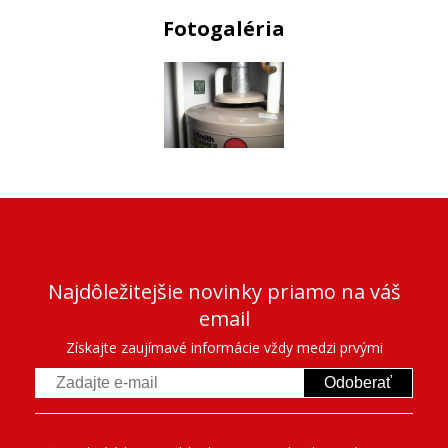
Fotogaléria
Najdôležitejšie novinky priamo na váš
email
Získajte zaujímavé informácie vždy medzi prvými
Odoberať