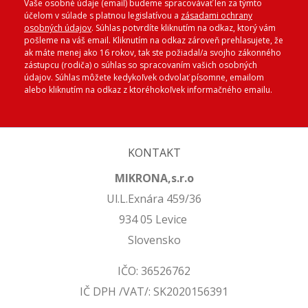
Vaše osobné údaje (email) budeme spracovávať len za týmto
účelom v súlade s platnou legislatívou a
zásadami ochrany
osobných údajov
. Súhlas potvrdíte kliknutím na odkaz, ktorý vám
pošleme na váš email. Kliknutím na odkaz zároveň prehlasujete, že
ak máte menej ako 16 rokov, tak ste požiadal/a svojho zákonného
zástupcu (rodiča) o súhlas so spracovaním vašich osobných
údajov. Súhlas môžete kedykoľvek odvolať písomne, emailom
alebo kliknutím na odkaz z ktoréhokoľvek informačného emailu.
KONTAKT
MIKRONA,s.r.o
Ul.L.Exnára 459/36
934 05 Levice
Slovensko
IČO: 36526762
IČ DPH /VAT/: SK2020156391