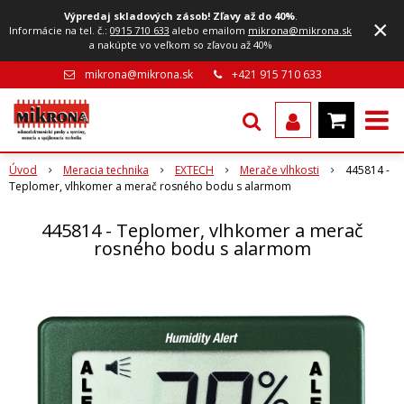
Výpredaj skladových zásob! Zľavy až do 40%
.
×
Informácie na tel. č.:
0915 710 633
alebo emailom
mikrona@mikrona.sk
a nakúpte vo veľkom so zľavou až 40%
mikrona@mikrona.sk
+421 915 710 633
Úvod
Meracia technika
EXTECH
Merače vlhkosti
445814 -
Teplomer, vlhkomer a merač rosného bodu s alarmom
445814 - Teplomer, vlhkomer a merač
rosného bodu s alarmom