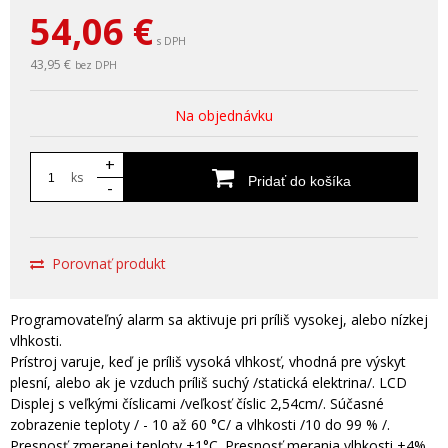
54,06
€
s DPH
43,95 €
bez DPH
Na objednávku
+
ks
Pridať do košíka
-
Porovnať produkt
Programovateľný alarm sa aktivuje pri príliš vysokej, alebo nízkej
vlhkosti.
Prístroj varuje, keď je príliš vysoká vlhkosť, vhodná pre výskyt
plesní, alebo ak je vzduch príliš suchý /statická elektrina/. LCD
Displej s veľkými číslicami /veľkosť číslic 2,54cm/. Súčasné
zobrazenie teploty / - 10 až 60 °C/ a vlhkosti /10 do 99 % /.
Presnosť zmeranej teploty ±1°C. Presnosť merania vlhkosti ±4%.