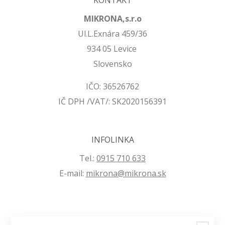
MIKRONA,s.r.o
Ul.L.Exnára 459/36
934 05 Levice
Slovensko
IČO: 36526762
IČ DPH /VAT/: SK2020156391
INFOLINKA
Tel.:
0915 710 633
E-mail:
mikrona@mikrona.sk