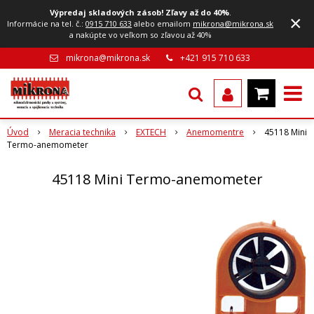
Výpredaj skladových zásob! Zľavy až do 40%
.
×
Informácie na tel. č.:
0915 710 633
alebo emailom
mikrona@mikrona.sk
a nakúpte vo veľkom so zľavou až 40%
mikrona@mikrona.sk
+421 915 710 633
Úvod
Meracia technika
EXTECH
Anemomentre
45118 Mini
Termo-anemometer
45118 Mini Termo-anemometer