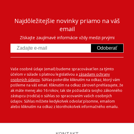
Najdôležitejšie novinky priamo na váš
email
Získajte zaujímavé informácie vždy medzi prvými
Odoberať
Vaše osobné údaje (email) budeme spracovávať len za týmto
účelom v súlade s platnou legislatívou a
zásadami ochrany
osobných údajov
. Súhlas potvrdíte kliknutím na odkaz, ktorý vám
pošleme na váš email. Kliknutím na odkaz zároveň prehlasujete, že
ak máte menej ako 16 rokov, tak ste požiadal/a svojho zákonného
zástupcu (rodiča) o súhlas so spracovaním vašich osobných
údajov. Súhlas môžete kedykoľvek odvolať písomne, emailom
alebo kliknutím na odkaz z ktoréhokoľvek informačného emailu.
KONTAKT