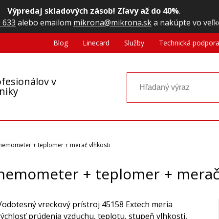
Výpredaj skladových zásob! Zľavy až do 40%
.
 633
alebo emailom
mikrona@mikrona.sk
a nakúpte vo veľk
Blog
Linecard
Služby
Technická podpor
fesionálov v
oniky
nemometer + teplomer + merač vlhkosti
nemometer + teplomer + merač 
Vodotesný vreckový prístroj 45158 Extech meria
rýchlosť prúdenia vzduchu, teplotu, stupeň vlhkosti,