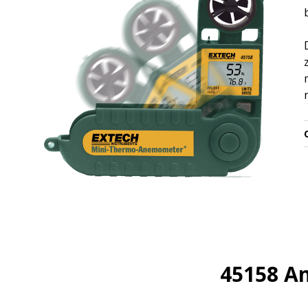
O
45158 An