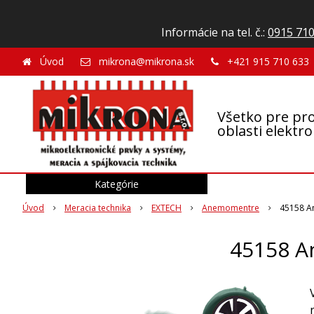
Informácie na tel. č.:
0915 710
Úvod
mikrona@mikrona.sk
+421 915 710 633
Všetko pre pro
oblasti elektr
Kategórie
Úvod
Meracia technika
EXTECH
Anemomentre
45158 A
45158 A