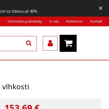
×
om so zľavou až 40%
a
Obchodné podmienky
O nás
Referencie
Kontakt
vlhkosti
153,69
€