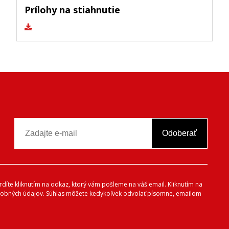
Prílohy na stiahnutie
Odoberať
vrdíte kliknutím na odkaz, ktorý vám pošleme na váš email. Kliknutím na
 osobných údajov. Súhlas môžete kedykoľvek odvolať písomne, emailom