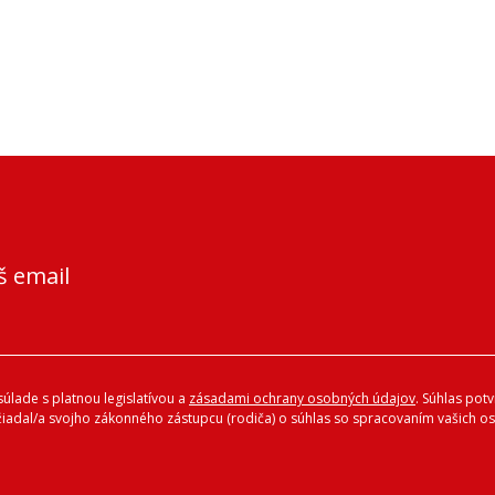
š email
úlade s platnou legislatívou a
zásadami ochrany osobných údajov
. Súhlas pot
ožiadal/a svojho zákonného zástupcu (rodiča) o súhlas so spracovaním vašich