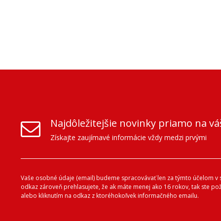
Najdôležitejšie novinky priamo na vá
Získajte zaujímavé informácie vždy medzi prvými
Vaše osobné údaje (email) budeme spracovávať len za týmto účelom v s
odkaz zároveň prehlasujete, že ak máte menej ako 16 rokov, tak ste p
alebo kliknutím na odkaz z ktoréhokoľvek informačného emailu.