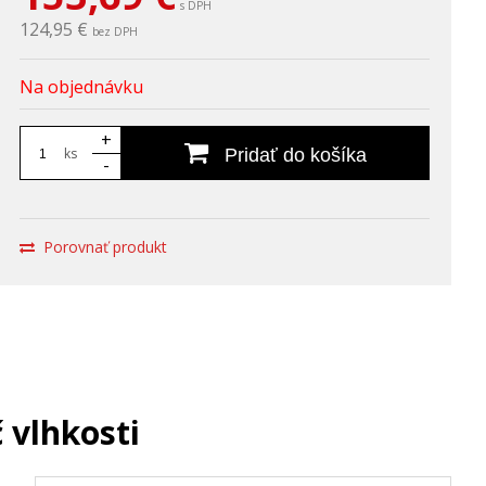
s DPH
124,95 €
bez DPH
Na objednávku
+
ks
Pridať do košíka
-
Porovnať produkt
 vlhkosti