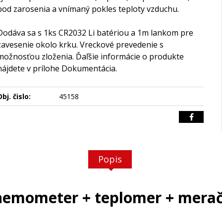
bod zarosenia a vnímaný pokles teploty vzduchu.
Dodáva sa s 1ks CR2032 Li batériou a 1m lankom pre
zavesenie okolo krku. Vreckové prevedenie s
možnosťou zloženia. Ďaľšie informácie o produkte
nájdete v prílohe Dokumentácia.
bj. čislo:
45158
Popis
emometer + teplomer + merač