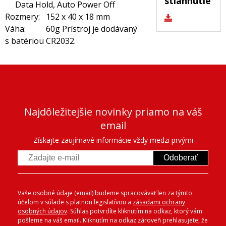
stiahnutie
Data Hold, Auto Power Off
Rozmery: 152 x 40 x 18 mm
Váha: 60g Prístroj je dodávaný
s batériou CR2032.
Najdôležitejšie novinky priamo na váš
email
Získajte zaujímavé informácie vždy medzi prvými
Odoberať
Vaše osobné údaje (email) budeme spracovávať len za týmto
účelom v súlade s platnou legislatívou a
zásadami ochrany
osobných údajov
. Súhlas potvrdíte kliknutím na odkaz, ktorý vám
pošleme na váš email. Kliknutím na odkaz zároveň prehlasujete, že