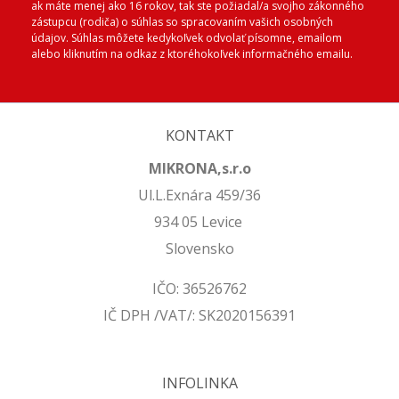
ak máte menej ako 16 rokov, tak ste požiadal/a svojho zákonného
zástupcu (rodiča) o súhlas so spracovaním vašich osobných
údajov. Súhlas môžete kedykoľvek odvolať písomne, emailom
alebo kliknutím na odkaz z ktoréhokoľvek informačného emailu.
KONTAKT
MIKRONA,s.r.o
Ul.L.Exnára 459/36
934 05 Levice
Slovensko
IČO: 36526762
IČ DPH /VAT/: SK2020156391
INFOLINKA