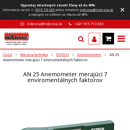
Výpredaj skladových zásob! Zľavy až do 40%
.
×
Informácie na tel. č.:
0915 710 633
alebo emailom
mikrona@mikrona.sk
a nakúpte vo veľkom so zľavou až 40%
mikrona@mikrona.sk
+421 915 710 633
Úvod
Meracia technika
EXTECH
Anemomentre
AN 25
Anemometer merajúci 7 enviromentálnych faktorov
AN 25 Anemometer merajúci 7
enviromentálnych faktorov