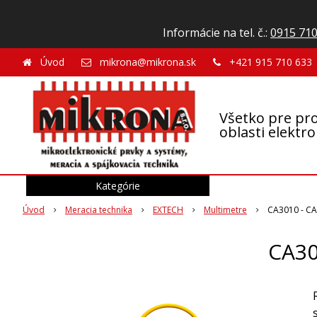
Informácie na tel. č.:
0915 710
Úvod
mikrona@mikrona.sk
+421 915 710 633
Všetko pre pro
oblasti elektr
Kategórie
Úvod
Meracia technika
EXTECH
Multimetre
CA3010 - CA
CA30