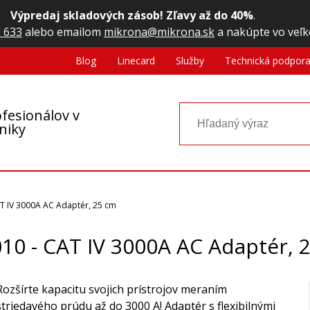
Výpredaj skladových zásob! Zľavy až do 40%
.
 633
alebo emailom
mikrona@mikrona.sk
a nakúpte vo veľk
Blog
Linecard
Služby
Technická podpor
fesionálov v
oniky
T IV 3000A AC Adaptér, 25 cm
10 - CAT IV 3000A AC Adaptér, 
Rozšírte kapacitu svojich prístrojov meraním
striedavého prúdu až do 3000 A! Adaptér s flexibilnými