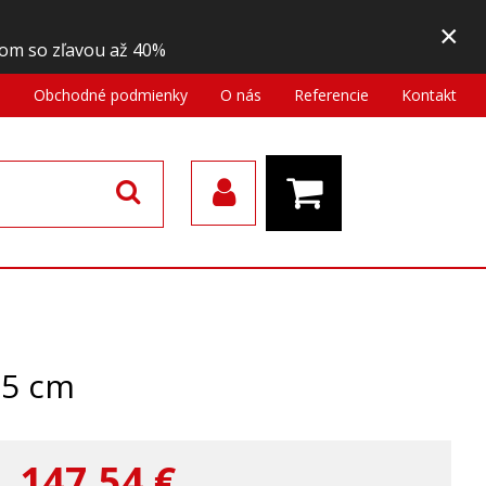
×
om so zľavou až 40%
a
Obchodné podmienky
O nás
Referencie
Kontakt
25 cm
147,54
€