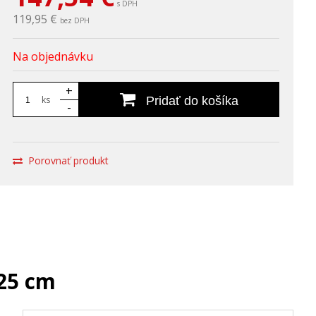
s DPH
119,95 €
bez DPH
Na objednávku
+
ks
Pridať do košíka
-
Porovnať produkt
 25 cm