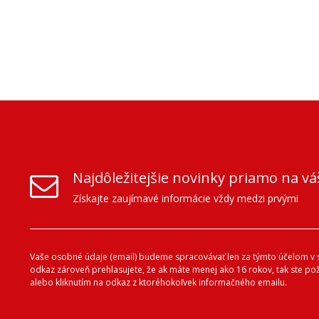
Najdôležitejšie novinky priamo na vá
Získajte zaujímavé informácie vždy medzi prvými
Vaše osobné údaje (email) budeme spracovávať len za týmto účelom v s
odkaz zároveň prehlasujete, že ak máte menej ako 16 rokov, tak ste p
alebo kliknutím na odkaz z ktoréhokoľvek informačného emailu.