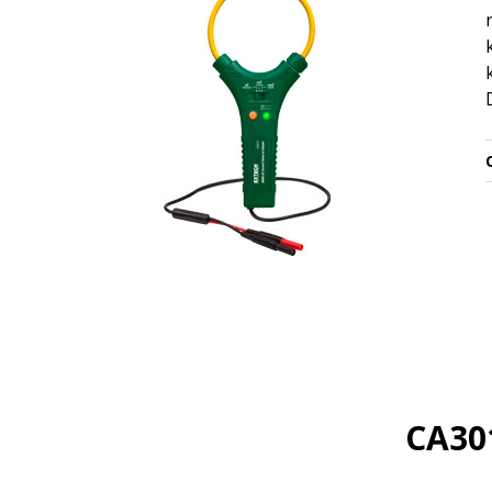
O
CA301