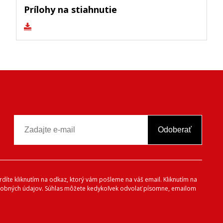
Prílohy na stiahnutie
Odoberať
vrdíte kliknutím na odkaz, ktorý vám pošleme na váš email. Kliknutím na
 osobných údajov. Súhlas môžete kedykoľvek odvolať písomne, emailom