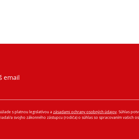
š email
úlade s platnou legislatívou a
zásadami ochrany osobných údajov
. Súhlas pot
ožiadal/a svojho zákonného zástupcu (rodiča) o súhlas so spracovaním vašich