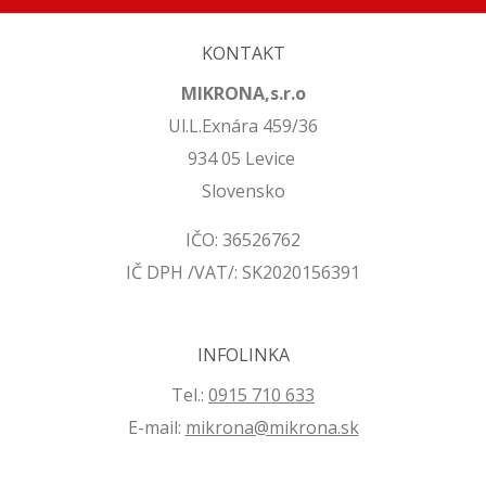
KONTAKT
MIKRONA,s.r.o
Ul.L.Exnára 459/36
934 05 Levice
Slovensko
IČO: 36526762
IČ DPH /VAT/: SK2020156391
INFOLINKA
Tel.:
0915 710 633
E-mail:
mikrona@mikrona.sk