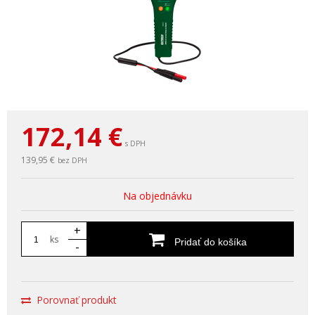
172,14
€
s DPH
139,95 €
bez DPH
Na objednávku
+
ks
Pridať do košíka
-
Porovnať produkt