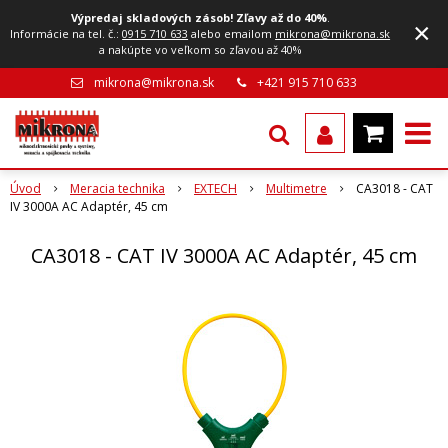
Výpredaj skladových zásob! Zľavy až do 40%
.
×
Informácie na tel. č.:
0915 710 633
alebo emailom
mikrona@mikrona.sk
a nakúpte vo veľkom so zľavou až 40%
mikrona@mikrona.sk
+421 915 710 633
Úvod
Meracia technika
EXTECH
Multimetre
CA3018 - CAT
IV 3000A AC Adaptér, 45 cm
CA3018 - CAT IV 3000A AC Adaptér, 45 cm