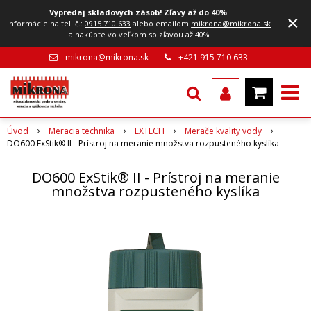
Výpredaj skladových zásob! Zľavy až do 40%
.
×
Informácie na tel. č.:
0915 710 633
alebo emailom
mikrona@mikrona.sk
a nakúpte vo veľkom so zľavou až 40%
mikrona@mikrona.sk
+421 915 710 633
Úvod
Meracia technika
EXTECH
Merače kvality vody
DO600 ExStik® II - Prístroj na meranie množstva rozpusteného kyslíka
DO600 ExStik® II - Prístroj na meranie
množstva rozpusteného kyslíka