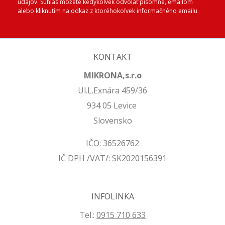
údajov. Súhlas môžete kedykoľvek odvolať písomne, emailom
alebo kliknutím na odkaz z ktoréhokoľvek informačného emailu.
KONTAKT
MIKRONA,s.r.o
Ul.L.Exnára 459/36
934 05 Levice
Slovensko
IČO: 36526762
IČ DPH /VAT/: SK2020156391
INFOLINKA
Tel.:
0915 710 633