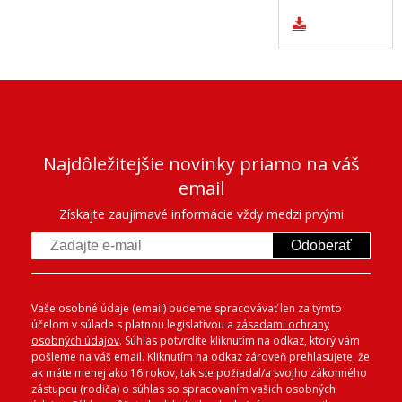
Najdôležitejšie novinky priamo na váš
email
Získajte zaujímavé informácie vždy medzi prvými
Odoberať
Vaše osobné údaje (email) budeme spracovávať len za týmto
účelom v súlade s platnou legislatívou a
zásadami ochrany
osobných údajov
. Súhlas potvrdíte kliknutím na odkaz, ktorý vám
pošleme na váš email. Kliknutím na odkaz zároveň prehlasujete, že
ak máte menej ako 16 rokov, tak ste požiadal/a svojho zákonného
zástupcu (rodiča) o súhlas so spracovaním vašich osobných