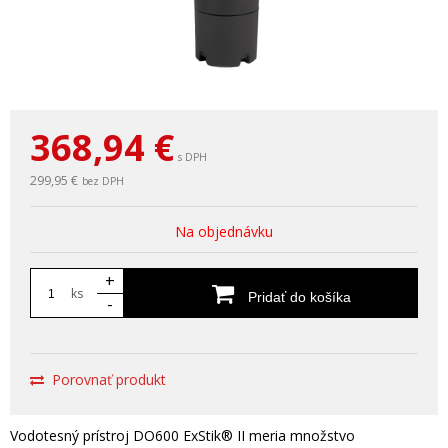
368,94
€
s DPH
299,95 €
bez DPH
Na objednávku
+
ks
Pridať do košíka
-
Porovnať produkt
Vodotesný prístroj DO600 ExStik® II meria množstvo