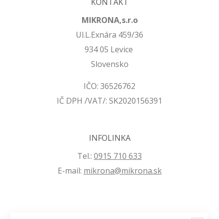
KONTAKT
MIKRONA,s.r.o
Ul.L.Exnára 459/36
934 05 Levice
Slovensko
IČO: 36526762
IČ DPH /VAT/: SK2020156391
INFOLINKA
Tel.:
0915 710 633
E-mail:
mikrona@mikrona.sk