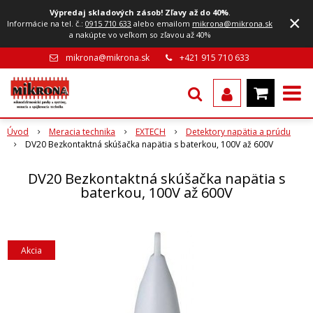
Výpredaj skladových zásob! Zľavy až do 40%
.
×
Informácie na tel. č.:
0915 710 633
alebo emailom
mikrona@mikrona.sk
a nakúpte vo veľkom so zľavou až 40%
mikrona@mikrona.sk
+421 915 710 633
Úvod
Meracia technika
EXTECH
Detektory napätia a prúdu
DV20 Bezkontaktná skúšačka napätia s baterkou, 100V až 600V
DV20 Bezkontaktná skúšačka napätia s
baterkou, 100V až 600V
Akcia