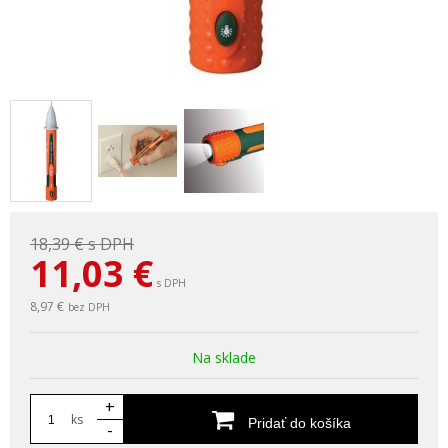
18,39 €
s DPH
11,03
€
s DPH
8,97 €
bez DPH
Na sklade
+
ks
Pridať do košíka
-