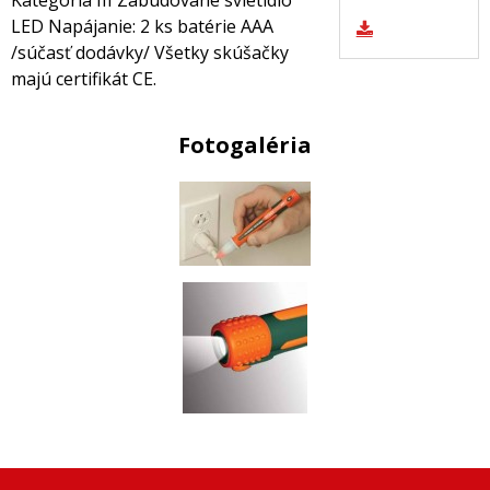
Kategória III Zabudované svietidlo
LED Napájanie: 2 ks batérie AAA
/súčasť dodávky/ Všetky skúšačky
majú certifikát CE.
Fotogaléria