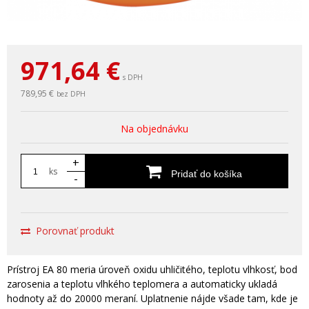
971,64
€
s DPH
789,95 €
bez DPH
Na objednávku
+
ks
Pridať do košíka
-
Porovnať produkt
Prístroj EA 80 meria úroveň oxidu uhličitého, teplotu vlhkosť, bod
zarosenia a teplotu vlhkého teplomera a automaticky ukladá
hodnoty až do 20000 meraní. Uplatnenie nájde všade tam, kde je