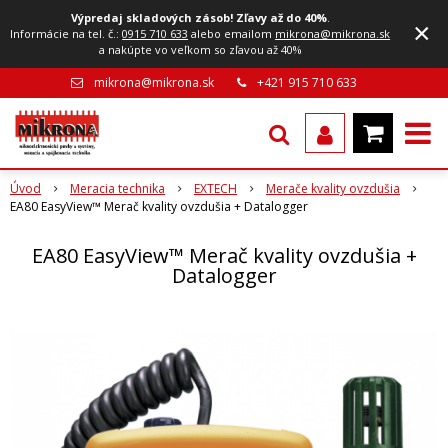
Výpredaj skladových zásob! Zľavy až do 40%
.
×
Informácie na tel. č.:
0915 710 633
alebo emailom
mikrona@mikrona.sk
a nakúpte vo veľkom so zľavou až 40%
mikrona@mikrona.sk
+421 915 710 633
Úvod
Meracia technika
EXTECH
Merače kvality ovzdušia
EA80 EasyView™ Merač kvality ovzdušia + Datalogger
EA80 EasyView™ Merač kvality ovzdušia +
Datalogger