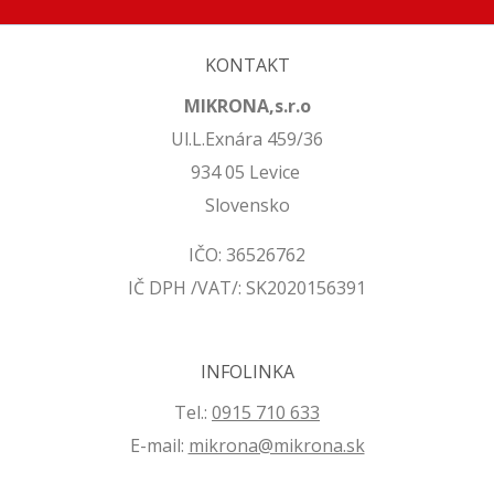
KONTAKT
MIKRONA,s.r.o
Ul.L.Exnára 459/36
934 05 Levice
Slovensko
IČO: 36526762
IČ DPH /VAT/: SK2020156391
INFOLINKA
Tel.:
0915 710 633
E-mail:
mikrona@mikrona.sk