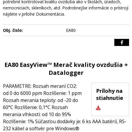
potrebné kontrolovať kvalitu ovzdušia ako v školách, úradoch,
nemocniciach, skleníkoch, atď. Podrobnejšie informácie o prístroji
nájdete v prílohe Dokumentácia.
Obj. čislo:
EA80
EA80 EasyView™ Merač kvality ovzdušia +
Datalogger
PARAMETRE: Rozsah meraní CO2:
Prílohy na
od 0 do 6000 ppm Rozlíšenie: 1 ppm
stiahnutie
Rozsah merania teploty: od -20 do
60°C Rozlíšenie: 0,1°C Rozsah
merania vlhkosti: od 10 do 95%
Rozlíšenie: 1% Súčasťou dodávky je: 6 ks AAA batérií, RS-
232 kábel a softvér pre Windows®