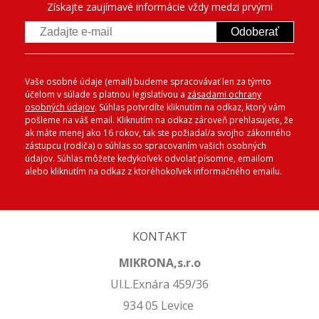
Získajte zaujímavé informácie vždy medzi prvými
Odoberať
Vaše osobné údaje (email) budeme spracovávať len za týmto
účelom v súlade s platnou legislatívou a
zásadami ochrany
osobných údajov
. Súhlas potvrdíte kliknutím na odkaz, ktorý vám
pošleme na váš email. Kliknutím na odkaz zároveň prehlasujete, že
ak máte menej ako 16 rokov, tak ste požiadal/a svojho zákonného
zástupcu (rodiča) o súhlas so spracovaním vašich osobných
údajov. Súhlas môžete kedykoľvek odvolať písomne, emailom
alebo kliknutím na odkaz z ktoréhokoľvek informačného emailu.
KONTAKT
MIKRONA,s.r.o
Ul.L.Exnára 459/36
934 05 Levice