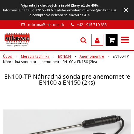
Výpredaj skladových zásob! Zľavy až do 40%
.
×
Informácie na tel. č.:
0915 710 633
alebo emailom
mikrona@mikrona.sk
a nakúpte vo veľkom so zľavou až 40%
mikrona@mikrona.sk
+421 915 710 633
Úvod
Meracia technika
EXTECH
Anemomentre
EN100-TP
Náhradná sonda pre anemometre EN100 a EN150 (2ks)
EN100-TP Náhradná sonda pre anemometre
EN100 a EN150 (2ks)