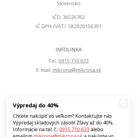
Slovensko
IČO: 36526762
IČ DPH /VAT/: SK2020156391
INFOLINKA
Tel.:
0915 710 633
E-mail:
mikrona@mikrona.sk
Výpredaj do 40%
VŠETKO O NÁKUPE
Chcete nakúpiť vo veľkom? Kontaktujte nás
Obchodné podmienky
Výpredaj skladových zásob! Zľavy až do 40%.
Ochrana osobných údajov
Informácie na tel. č.:
0915 710 633
alebo
emailom
mikrona@mikrona.sk
a nakúpte vo