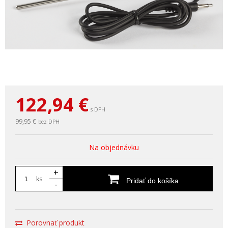
122,94
€
s DPH
99,95 €
bez DPH
Na objednávku
+
ks
Pridať do košíka
-
Porovnať produkt