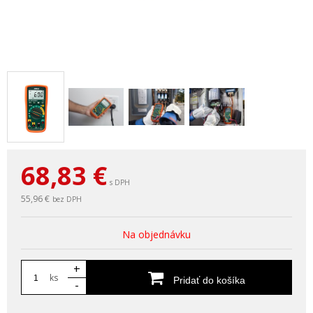
68,83
€
s DPH
55,96 €
bez DPH
Na objednávku
+
ks
Pridať do košíka
-