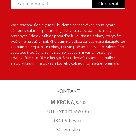
Odoberať
Vaše osobné údaje (email) budeme spracovávať len za týmto
účelom v súlade s platnou legislatívou a
zásadami ochrany
osobných údajov
. Súhlas potvrdíte kliknutím na odkaz, ktorý vám
pošleme na váš email. Kliknutím na odkaz zároveň prehlasujete, že
ak máte menej ako 16 rokov, tak ste požiadal/a svojho zákonného
zástupcu (rodiča) o súhlas so spracovaním vašich osobných
údajov. Súhlas môžete kedykoľvek odvolať písomne, emailom
alebo kliknutím na odkaz z ktoréhokoľvek informačného emailu.
KONTAKT
MIKRONA,s.r.o
Ul.L.Exnára 459/36
934 05 Levice
Slovensko