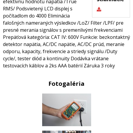
efektívnu hodnotu napätia /True
RMS/ Podsvietený LCD displej s
počítadlom do 4000 Eliminácia
falošných nameraných výsledkov /LoZ/ Filter /LPF/ pre
presné merania signálov s premenlivými frekvenciami
Prepäťová kategória: CAT IV: 600V Funkcie: bezkontaktný
detektor napätia, AC/DC napätie, AC/DC prúd, meranie
odporu, kapacity, frekvencie a striedy signálu /Duty
cycle/, tester diód a kontinuity Dodávka vrátane
testovacích káblov a 2ks AAA batérií Záruka 3 roky
Fotogaléria