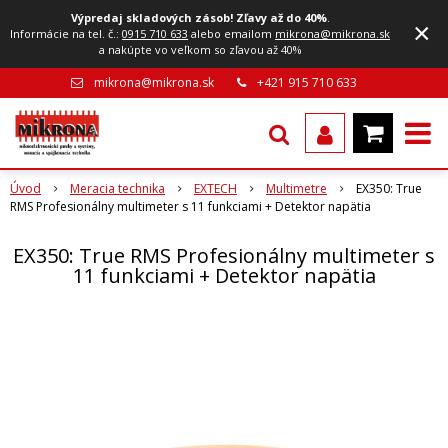
Výpredaj skladových zásob! Zľavy až do 40%
.
×
Informácie na tel. č.:
0915 710 633
alebo emailom
mikrona@mikrona.sk
a nakúpte vo veľkom so zľavou až 40%
mikrona@mikrona.sk
+421 915 710 633
Úvod
Meracia technika
EXTECH
Multimetre
EX350: True
RMS Profesionálny multimeter s 11 funkciami + Detektor napätia
EX350: True RMS Profesionálny multimeter s
11 funkciami + Detektor napätia