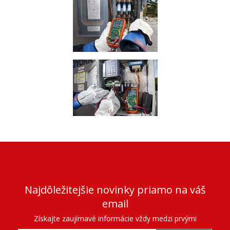
Najdôležitejšie novinky priamo na váš
email
Získajte zaujímavé informácie vždy medzi prvými