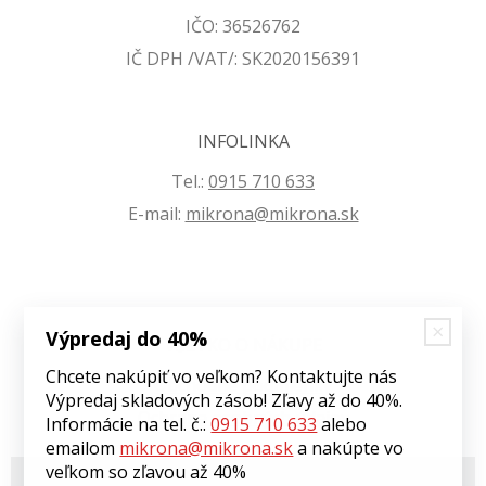
IČO: 36526762
IČ DPH /VAT/: SK2020156391
INFOLINKA
Tel.:
0915 710 633
E-mail:
mikrona@mikrona.sk
Výpredaj do 40%
VŠETKO O NÁKUPE
Chcete nakúpiť vo veľkom? Kontaktujte nás
Obchodné podmienky
Výpredaj skladových zásob! Zľavy až do 40%.
Ochrana osobných údajov
Informácie na tel. č.:
0915 710 633
alebo
emailom
mikrona@mikrona.sk
a nakúpte vo
veľkom so zľavou až 40%
© 2026 Môj eshop •
tvorba eshopu cez UNIobchod
,
webhosting
spoločnosti