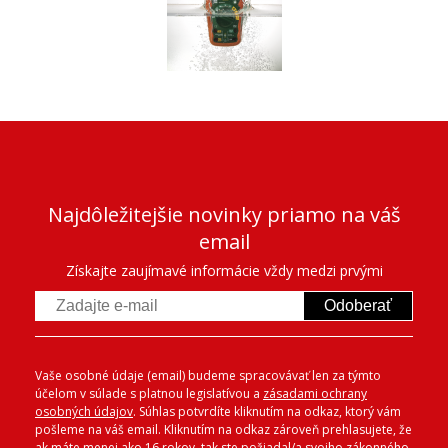
Najdôležitejšie novinky priamo na váš
email
Získajte zaujímavé informácie vždy medzi prvými
Odoberať
Vaše osobné údaje (email) budeme spracovávať len za týmto
účelom v súlade s platnou legislatívou a
zásadami ochrany
osobných údajov
. Súhlas potvrdíte kliknutím na odkaz, ktorý vám
pošleme na váš email. Kliknutím na odkaz zároveň prehlasujete, že
ak máte menej ako 16 rokov, tak ste požiadal/a svojho zákonného