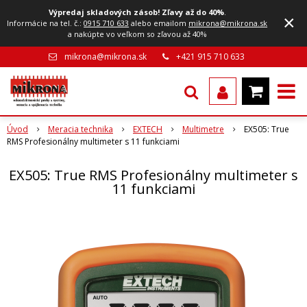
Výpredaj skladových zásob! Zľavy až do 40%
.
×
Informácie na tel. č.:
0915 710 633
alebo emailom
mikrona@mikrona.sk
a nakúpte vo veľkom so zľavou až 40%
mikrona@mikrona.sk
+421 915 710 633
Úvod
Meracia technika
EXTECH
Multimetre
EX505: True
RMS Profesionálny multimeter s 11 funkciami
EX505: True RMS Profesionálny multimeter s
11 funkciami