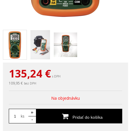
135,24
€
s DPH
109,95 €
bez DPH
Na objednávku
+
ks
Pridať do košíka
-