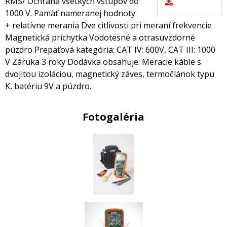
RMS/ Ochrana všetkých vstupov do
1000 V. Pamäť nameranej hodnoty
+ relatívne merania Dve citlivosti pri meraní frekvencie
Magnetická príchytka Vodotesné a otrasuvzdorné
púzdro Prepäťová kategória: CAT IV: 600V, CAT III: 1000
V Záruka 3 roky Dodávka obsahuje: Meracie káble s
dvojitou izoláciou, magnetický záves, termočlánok typu
K, batériu 9V a púzdro.
Fotogaléria