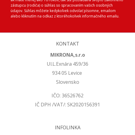
zástupcu (rodiča) o súhlas so spracovaním vašich osobných
údajov. Súhlas môžete kedykoľvek odvolať písomne, emailom
alebo kliknutím na odkaz z ktoréhokoľvek informačného emailu.
KONTAKT
MIKRONA,s.r.o
Ul.L.Exnára 459/36
934 05 Levice
Slovensko
IČO: 36526762
IČ DPH /VAT/: SK2020156391
INFOLINKA