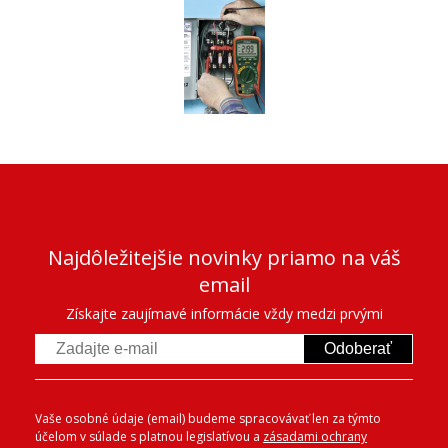
Najdôležitejšie novinky priamo na váš
email
Získajte zaujímavé informácie vždy medzi prvými
Odoberať
Vaše osobné údaje (email) budeme spracovávať len za týmto
účelom v súlade s platnou legislatívou a
zásadami ochrany