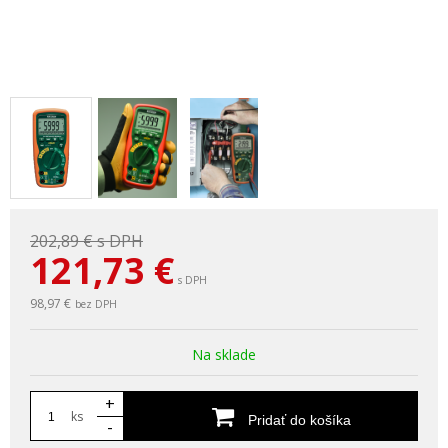
202,89 €
s DPH
121,73
€
s DPH
98,97 €
bez DPH
Na sklade
+
ks
Pridať do košíka
-