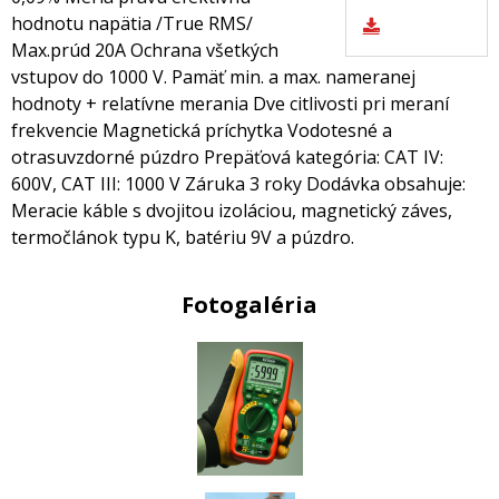
hodnotu napätia /True RMS/
Max.prúd 20A Ochrana všetkých
vstupov do 1000 V. Pamäť min. a max. nameranej
hodnoty + relatívne merania Dve citlivosti pri meraní
frekvencie Magnetická príchytka Vodotesné a
otrasuvzdorné púzdro Prepäťová kategória: CAT IV:
600V, CAT III: 1000 V Záruka 3 roky Dodávka obsahuje:
Meracie káble s dvojitou izoláciou, magnetický záves,
termočlánok typu K, batériu 9V a púzdro.
Fotogaléria