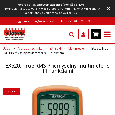
Výpredaj skladových zásob! Zľavy až do 40%
.
×
Informácie na tel. č.:
0915 710 633
alebo emailom
mikrona@mikrona.sk
a nakúpte vo veľkom so zľavou až 40%
mikrona@mikrona.sk
+421 915 710 633
Úvod
Meracia technika
EXTECH
Multimetre
EX520: True
RMS Priemyselný multimeter s 11 funkciami
EX520: True RMS Priemyselný multimeter s
11 funkciami
Akcia