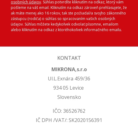
osobných údajov
. Súhlas potvrdíte kliknutím na odkaz, ktorý vám
pošleme na váš email. Kliknutím na odkaz zároveň prehlasujete, že
ak máte menej ako 16 rokov, tak ste požiadal/a svojho zákonného
zástupcu (rodiča) o súhlas so spracovaním vašich osobných
údajov. Súhlas môžete kedykoľvek odvolať písomne, emailom
alebo kliknutím na odkaz z ktoréhokoľvek informačného emailu.
KONTAKT
MIKRONA,s.r.o
Ul.L.Exnára 459/36
934 05 Levice
Slovensko
IČO: 36526762
IČ DPH /VAT/: SK2020156391