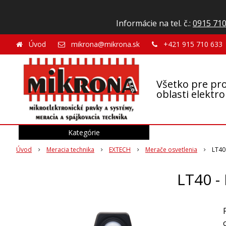
Informácie na tel. č.:
0915 710
Úvod
mikrona@mikrona.sk
+421 915 710 633
Všetko pre pro
oblasti elektr
Kategórie
Úvod
Meracia technika
EXTECH
Merače osvetlenia
LT40
LT40 -