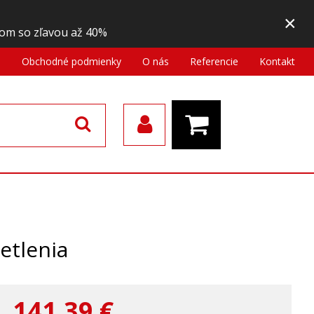
×
om so zľavou až 40%
a
Obchodné podmienky
O nás
Referencie
Kontakt
etlenia
141,39
€