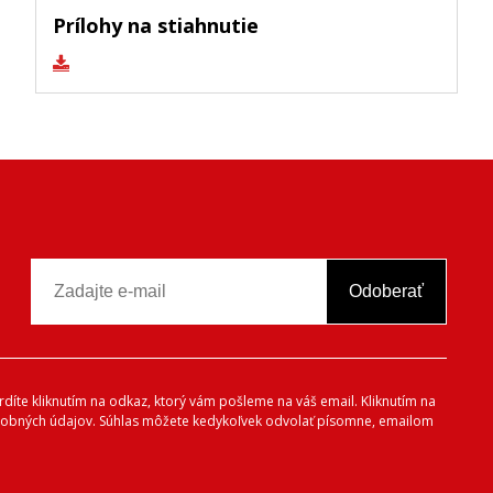
Prílohy na stiahnutie
Odoberať
vrdíte kliknutím na odkaz, ktorý vám pošleme na váš email. Kliknutím na
 osobných údajov. Súhlas môžete kedykoľvek odvolať písomne, emailom