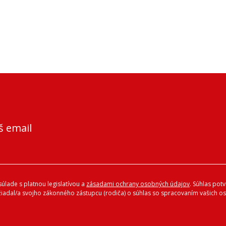
š email
úlade s platnou legislatívou a
zásadami ochrany osobných údajov
. Súhlas pot
ožiadal/a svojho zákonného zástupcu (rodiča) o súhlas so spracovaním vašich