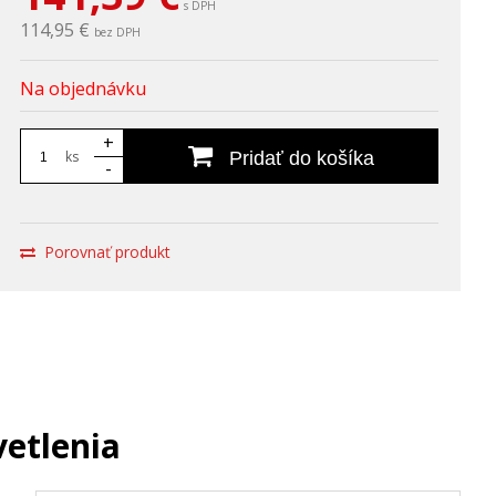
s DPH
114,95 €
bez DPH
Na objednávku
+
ks
Pridať do košíka
-
Porovnať produkt
vetlenia