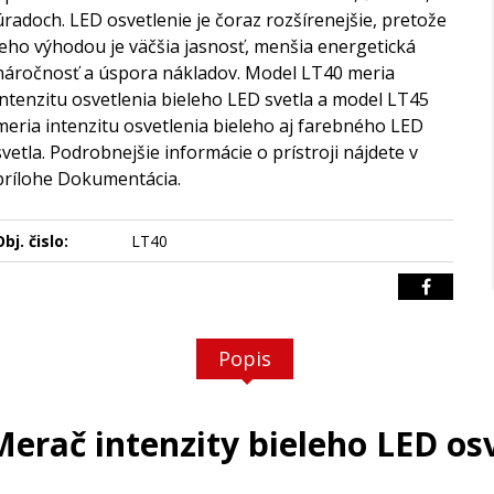
úradoch. LED osvetlenie je čoraz rozšírenejšie, pretože
jeho výhodou je väčšia jasnosť, menšia energetická
náročnosť a úspora nákladov. Model LT40 meria
intenzitu osvetlenia bieleho LED svetla a model LT45
meria intenzitu osvetlenia bieleho aj farebného LED
svetla. Podrobnejšie informácie o prístroji nájdete v
prílohe Dokumentácia.
bj. čislo:
LT40
Popis
Merač intenzity bieleho LED os