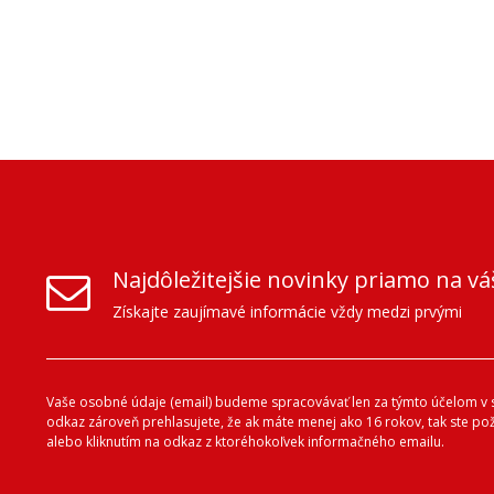
Najdôležitejšie novinky priamo na vá
Získajte zaujímavé informácie vždy medzi prvými
Vaše osobné údaje (email) budeme spracovávať len za týmto účelom v s
odkaz zároveň prehlasujete, že ak máte menej ako 16 rokov, tak ste p
alebo kliknutím na odkaz z ktoréhokoľvek informačného emailu.