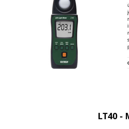
O
LT40 - 