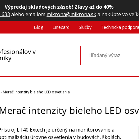
Výpredaj skladových zásob! Zľavy až do 40%
.
 633
alebo emailom
mikrona@mikrona.sk
a nakúpte vo veľk
Blog
Linecard
Služby
Technická podpor
fesionálov v
oniky
 - Merač intenzity bieleho LED osvetlenia
 Merač intenzity bieleho LED osv
Prístroj LT40 Extech je určený na monitorovanie a
optimalizáciu úrovne osvetlenia v budovách, školách,