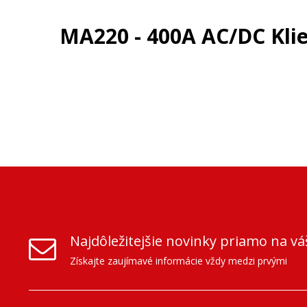
MA220 - 400A AC/DC Kli
Najdôležitejšie novinky priamo na vá
Získajte zaujímavé informácie vždy medzi prvými