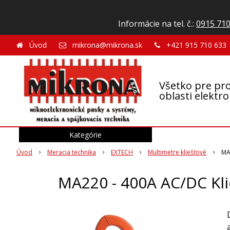
Informácie na tel. č.:
0915 710
Úvod
mikrona@mikrona.sk
+421 915 710 633
Všetko pre pro
oblasti elektr
Kategórie
Úvod
Meracia technika
EXTECH
Multimetre kliešťové
MA
MA220 - 400A AC/DC Kl