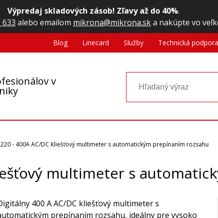
Výpredaj skladových zásob! Zľavy až do 40%
.
 633
alebo emailom
mikrona@mikrona.sk
a nakúpte vo veľk
Blog
Linecard
Služby
Technická podpor
fesionálov v
oniky
220 - 400A AC/DC Kliešťový multimeter s automatickým prepínaním rozsahu
iešťový multimeter s automatic
Digitálny 400 A AC/DC kliešťový multimeter s
automatickým prepínaním rozsahu, ideálny pre vysoko