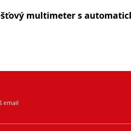
ešťový multimeter s automati
š email