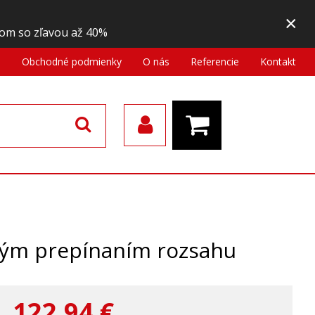
×
om so zľavou až 40%
a
Obchodné podmienky
O nás
Referencie
Kontakt
kým prepínaním rozsahu
122,94
€