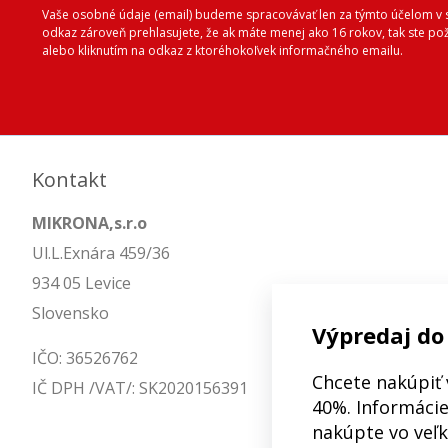
Vaše osobné údaje (email) budeme spracovávať len za týmto účelom v s
odkaz zároveň prehlasujete, že ak máte menej ako 16 rokov, tak ste p
alebo kliknutím na odkaz z ktoréhokoľvek informačného emailu.
Kontakt
MIKRONA,s.r.o
Ul.L.Exnára 459/36
934 05 Levice
Slovensko
Výpredaj do
IČO: 36526762
Chcete nakúpiť 
IČ DPH /VAT/: SK2020156391
40%. Informácie 
nakúpte vo veľ