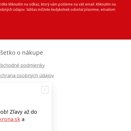
vrdíte kliknutím na odkaz, ktorý vám pošleme na váš email. Kliknutím na
 osobných údajov. Súhlas môžete kedykoľvek odvolať písomne, emailom
šetko o nákupe
bchodné podmienky
chrana osobných údajov
ob! Zľavy až do
rona.sk
a