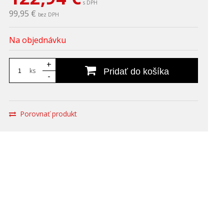
s DPH
99,95 €
bez DPH
Na objednávku
+
ks
Pridať do košíka
-
Porovnať produkt