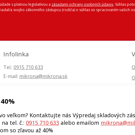
úlade s platnou legislatívou a
zásadami ochrany osobných údajov
. Súhlas pot
ožiadal/a svojho zákonného zástupcu (rodiča) o súhlas so spracovaním vašich
Infolinka
V
Tel.:
0915 710 633
O
E-mail:
mikrona@mikrona.sk
O
 40%
vo veľkom? Kontaktujte nás Výpredaj skladových zás
na tel. č.:
0915 710 633
alebo emailom
mikrona@mik
kom so zľavou až 40%