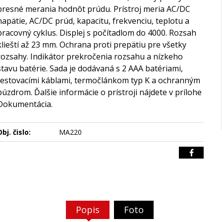
presné merania hodnôt prúdu. Prístroj meria AC/DC
napätie, AC/DC prúd, kapacitu, frekvenciu, teplotu a
pracovný cyklus. Displej s počítadlom do 4000. Rozsah
klieští až 23 mm. Ochrana proti prepätiu pre všetky
rozsahy. Indikátor prekročenia rozsahu a nízkeho
stavu batérie. Sada je dodávaná s 2 AAA batériami,
testovacími káblami, termočlánkom typ K a ochranným
púzdrom. Ďalšie informácie o prístroji nájdete v prílohe
Dokumentácia.
bj. čislo:
MA220
Popis
Foto