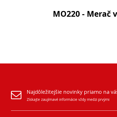
MO220 - Merač v
Najdôležitejšie novinky priamo na vá
Získajte zaujímavé informácie vždy medzi prvými