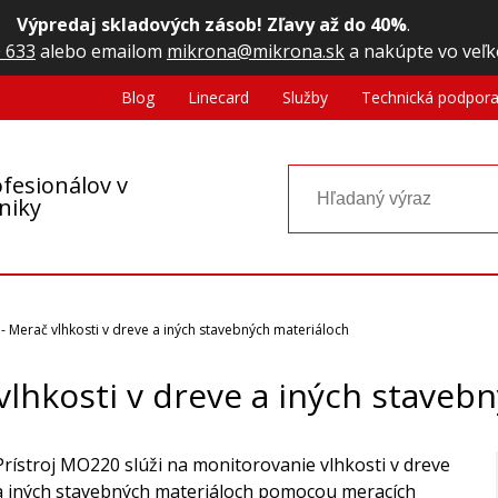
Výpredaj skladových zásob! Zľavy až do 40%
.
 633
alebo emailom
mikrona@mikrona.sk
a nakúpte vo veľk
Blog
Linecard
Služby
Technická podpor
fesionálov v
oniky
 Merač vlhkosti v dreve a iných stavebných materiáloch
lhkosti v dreve a iných staveb
Prístroj MO220 slúži na monitorovanie vlhkosti v dreve
a iných stavebných materiáloch pomocou meracích