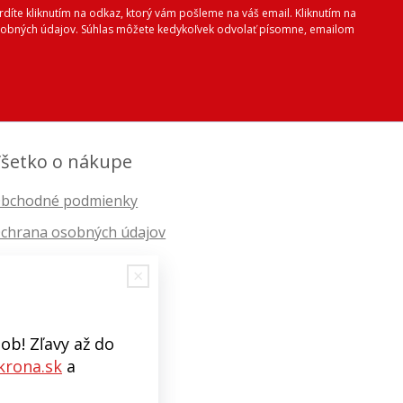
vrdíte kliknutím na odkaz, ktorý vám pošleme na váš email. Kliknutím na
 osobných údajov. Súhlas môžete kedykoľvek odvolať písomne, emailom
šetko o nákupe
bchodné podmienky
chrana osobných údajov
ob! Zľavy až do
rona.sk
a