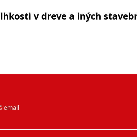
lhkosti v dreve a iných staveb
š email