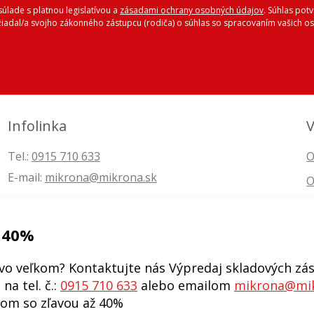
úlade s platnou legislatívou a
zásadami ochrany osobných údajov
. Súhlas pot
ožiadal/a svojho zákonného zástupcu (rodiča) o súhlas so spracovaním vašich
Infolinka
V
Tel.:
0915 710 633
O
E-mail:
mikrona@mikrona.sk
O
 40%
vo veľkom? Kontaktujte nás Výpredaj skladových zás
na tel. č.:
0915 710 633
alebo emailom
mikrona@mik
kom so zľavou až 40%