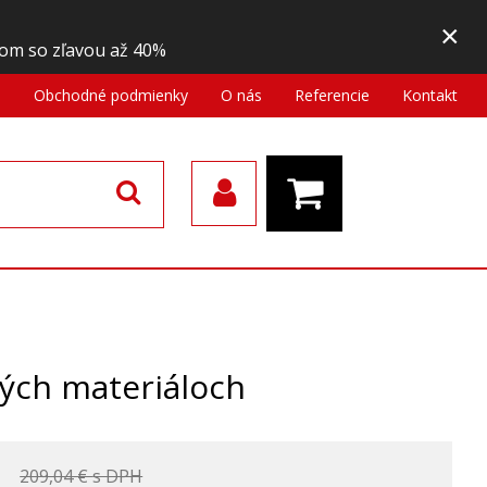
×
om so zľavou až 40%
a
Obchodné podmienky
O nás
Referencie
Kontakt
ných materiáloch
209,04 €
s DPH