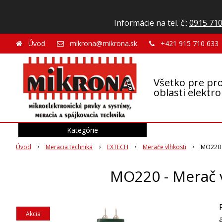
Informácie na tel. č.:
0915 710
Úvod
mikrona@mikrona.sk
+421 915 710 633
Všetko pre pro
oblasti elektr
Kategórie
Úvod
Meracia technika
EXTECH
Merače vlhkosti
MO220 -
MO220 - Merač v
Akcia