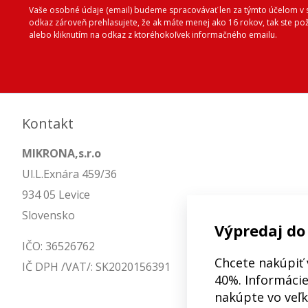
Vaše osobné údaje (email) budeme spracovávať len za týmto účelom v s
odkaz zároveň prehlasujete, že ak máte menej ako 16 rokov, tak ste p
alebo kliknutím na odkaz z ktoréhokoľvek informačného emailu.
Kontakt
MIKRONA,s.r.o
Ul.L.Exnára 459/36
934 05 Levice
Slovensko
Výpredaj do
IČO: 36526762
Chcete nakúpiť 
IČ DPH /VAT/: SK2020156391
40%. Informácie 
nakúpte vo veľ