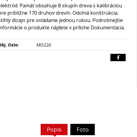
elektród. Pamäť obsahuje 8 skupín dreva s kalibráciou
pre približne 170 druhov drevín. Odolná konštrukcia.
Štíhly dizajn pre ovládanie jednou rukou. Podrobnejšie
informácie o produkte nájdete v prílohe Dokumentácia.
bj. čislo:
MO220
Popis
Foto