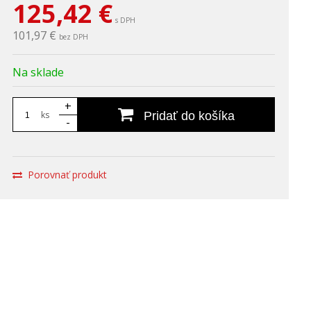
125,42
€
s DPH
101,97 €
bez DPH
Na sklade
+
ks
Pridať do košíka
-
Porovnať produkt