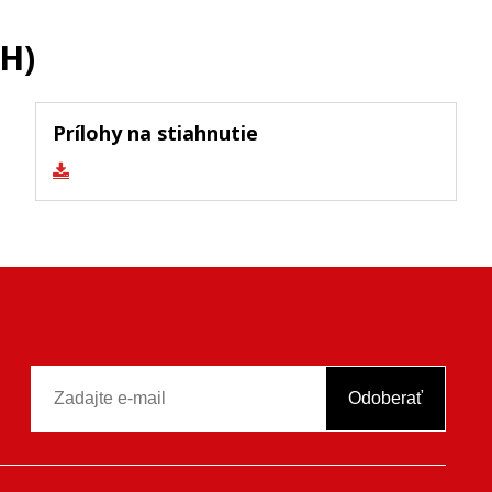
pH)
Prílohy na stiahnutie
Odoberať