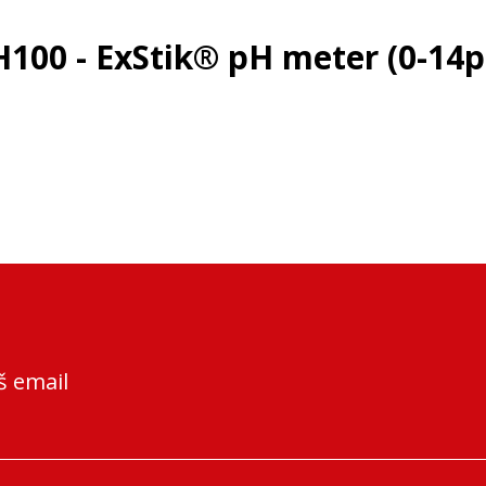
100 - ExStik® pH meter (0-14
š email