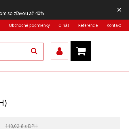
×
om so zľavou až 40%
a
Obchodné podmienky
O nás
Referencie
Kontakt
H)
118,02 €
s DPH