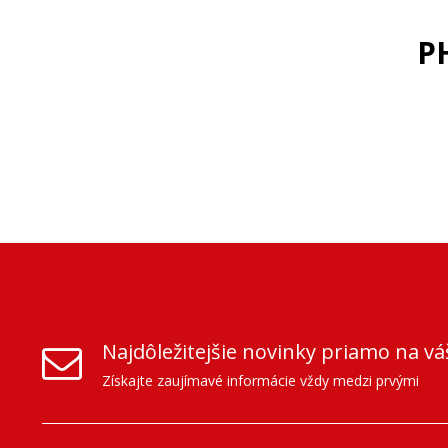
PH
Najdôležitejšie novinky priamo na vá
Získajte zaujímavé informácie vždy medzi prvými