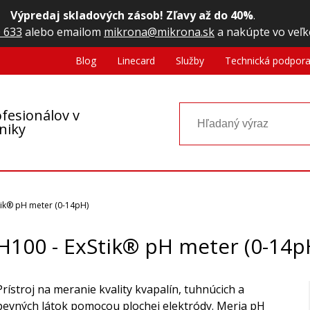
Výpredaj skladových zásob! Zľavy až do 40%
.
 633
alebo emailom
mikrona@mikrona.sk
a nakúpte vo veľk
Blog
Linecard
Služby
Technická podpor
fesionálov v
oniky
tik® pH meter (0-14pH)
H100 - ExStik® pH meter (0-14p
Prístroj na meranie kvality kvapalín, tuhnúcich a
pevných látok pomocou plochej elektródy. Meria pH