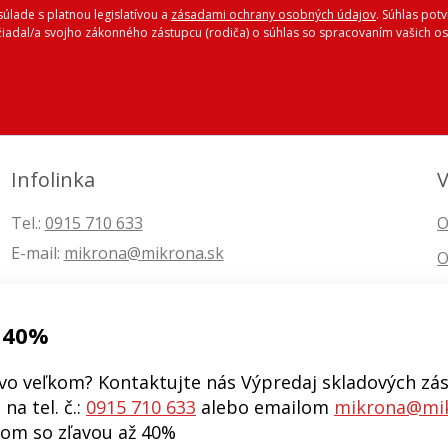
úlade s platnou legislatívou a
zásadami ochrany osobných údajov
. Súhlas pot
ožiadal/a svojho zákonného zástupcu (rodiča) o súhlas so spracovaním vašich
Infolinka
V
Tel.:
0915 710 633
O
E-mail:
mikrona@mikrona.sk
O
 40%
vo veľkom? Kontaktujte nás Výpredaj skladových zás
na tel. č.:
0915 710 633
alebo emailom
mikrona@mik
kom so zľavou až 40%