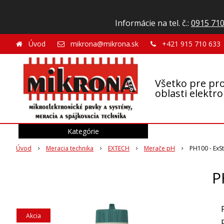
Informácie na tel. č.:
0915 710
Úvod
mikrona@mikrona.sk
+421 915 710 633
Všetko pre pro
oblasti elektr
Kategórie
Úvod
Meracia technika
EXTECH
Merače pH
PH100 - ExS
P
Akcia