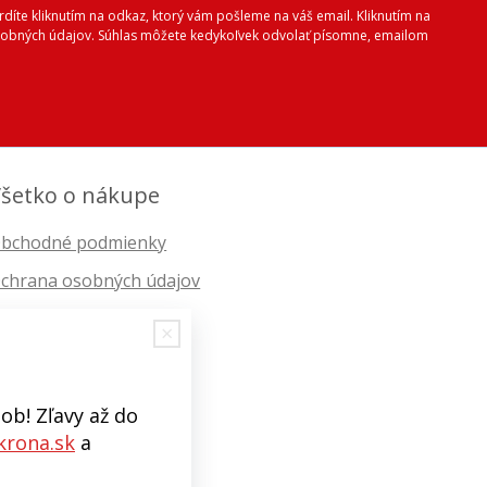
vrdíte kliknutím na odkaz, ktorý vám pošleme na váš email. Kliknutím na
 osobných údajov. Súhlas môžete kedykoľvek odvolať písomne, emailom
šetko o nákupe
bchodné podmienky
chrana osobných údajov
ob! Zľavy až do
rona.sk
a