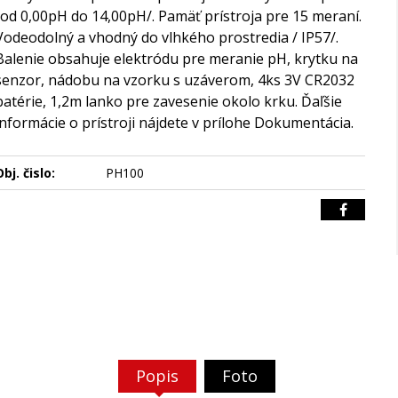
/od 0,00pH do 14,00pH/. Pamäť prístroja pre 15 meraní.
Vodeodolný a vhodný do vlhkého prostredia / IP57/.
Balenie obsahuje elektródu pre meranie pH, krytku na
senzor, nádobu na vzorku s uzáverom, 4ks 3V CR2032
batérie, 1,2m lanko pre zavesenie okolo krku. Ďaľšie
informácie o prístroji nájdete v prílohe Dokumentácia.
bj. čislo:
PH100
Popis
Foto