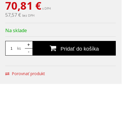
70,81
€
s DPH
57,57 €
bez DPH
Na sklade
+
ks
Pridať do košíka
-
Porovnať produkt