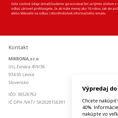
Vaše osobné údaje (email) budeme spracovávať len za týmto účelom v s
odkaz zároveň prehlasujete, že ak máte menej ako 16 rokov, tak ste p
alebo kliknutím na odkaz z ktoréhokoľvek informačného emailu.
Kontakt
MIKRONA,s.r.o
Ul.L.Exnára 459/36
934 05 Levice
Slovensko
Výpredaj do
IČO: 36526762
Chcete nakúpiť 
IČ DPH /VAT/: SK2020156391
40%. Informácie 
nakúpte vo veľ