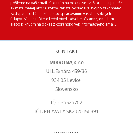
pošleme na váš email. Kliknutím na odkaz zároveň prehlasujete, že
ak máte menej ako 16 rokov, tak ste požiadal/a svojho zákonného
zástupcu (rodiča) o súhlas so spracovaním vašich osobných
údajov. Súhlas môžete kedykoľvek odvolať písomne, emailom
alebo kliknutím na odkaz z ktoréhokoľvek informačného emailu.
KONTAKT
MIKRONA,s.r.o
Ul.L.Exnára 459/36
934 05 Levice
Slovensko
IČO: 36526762
IČ DPH /VAT/: SK2020156391