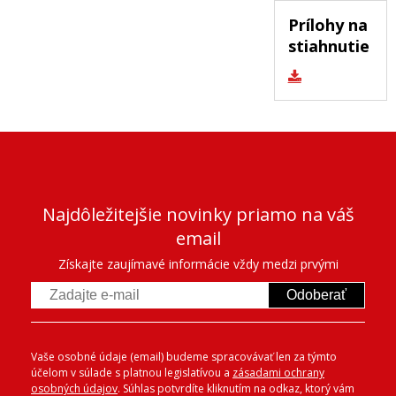
Prílohy na
stiahnutie
Najdôležitejšie novinky priamo na váš
email
Získajte zaujímavé informácie vždy medzi prvými
Odoberať
Vaše osobné údaje (email) budeme spracovávať len za týmto
účelom v súlade s platnou legislatívou a
zásadami ochrany
osobných údajov
. Súhlas potvrdíte kliknutím na odkaz, ktorý vám