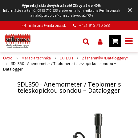
Výpredaj skladových zásob! Zľavy až do 40%
.
×
Informácie na tel. č.:
0915 710 633
alebo emailom
mikrona@mikrona.sk
a nakúpte vo veľkom so zľavou až 40%
mikrona@mikrona.sk
+421 915 710 633
Úvod
Meracia technika
EXTECH
Záznamníky /Dataloggery/
SDL350 - Anemometer / Teplomer s teleskopickou sondou +
Datalogger
SDL350 - Anemometer / Teplomer s
teleskopickou sondou + Datalogger