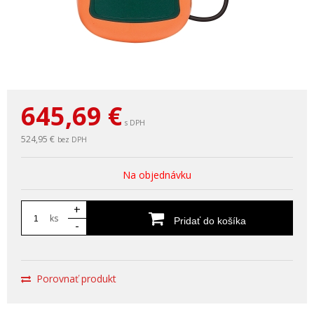
645,69
€
s DPH
524,95 €
bez DPH
Na objednávku
+
ks
Pridať do košíka
-
Porovnať produkt