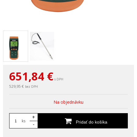
651,84
€
s DPH
529,95 €
bez DPH
Na objednávku
+
ks
Pridať do košíka
-