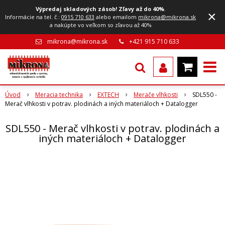
Výpredaj skladových zásob! Zľavy až do 40%
.
×
Informácie na tel. č.:
0915 710 633
alebo emailom
mikrona@mikrona.sk
a nakúpte vo veľkom so zľavou až 40%
mikrona@mikrona.sk
+421 915 710 633
Úvod
Meracia technika
EXTECH
Merače vlhkosti
SDL550 -
Merač vlhkosti v potrav. plodinách a iných materiáloch + Datalogger
SDL550 - Merač vlhkosti v potrav. plodinách a
iných materiáloch + Datalogger