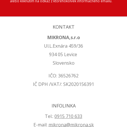
alebo kliknutím na odkaz z ktoréhokoľvek informačného emailu.
KONTAKT
MIKRONA,s.r.o
Ul.L.Exnára 459/36
934 05 Levice
Slovensko
IČO: 36526762
IČ DPH /VAT/: SK2020156391
INFOLINKA
Tel.:
0915 710 633
E-mail:
mikrona@mikrona.sk