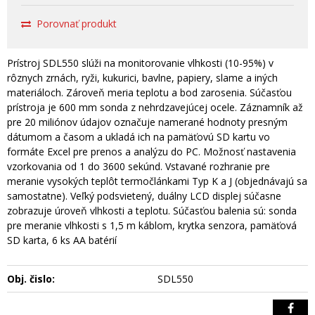
Porovnať produkt
Prístroj SDL550 slúži na monitorovanie vlhkosti (10-95%) v
rôznych zrnách, ryži, kukurici, bavlne, papiery, slame a iných
materiáloch. Zároveň meria teplotu a bod zarosenia. Súčasťou
prístroja je 600 mm sonda z nehrdzavejúcej ocele. Záznamník až
pre 20 miliónov údajov označuje namerané hodnoty presným
dátumom a časom a ukladá ich na pamäťovú SD kartu vo
formáte Excel pre prenos a analýzu do PC. Možnosť nastavenia
vzorkovania od 1 do 3600 sekúnd. Vstavané rozhranie pre
meranie vysokých teplôt termočlánkami Typ K a J (objednávajú sa
samostatne). Veľký podsvietený, duálny LCD displej súčasne
zobrazuje úroveň vlhkosti a teplotu. Súčasťou balenia sú: sonda
pre meranie vlhkosti s 1,5 m káblom, krytka senzora, pamäťová
SD karta, 6 ks AA batérií
Obj. čislo:
SDL550