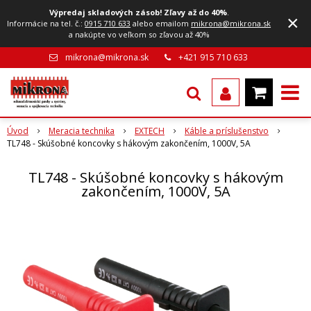
Výpredaj skladových zásob! Zľavy až do 40%
.
×
Informácie na tel. č.:
0915 710 633
alebo emailom
mikrona@mikrona.sk
a nakúpte vo veľkom so zľavou až 40%
mikrona@mikrona.sk
+421 915 710 633
Úvod
Meracia technika
EXTECH
Káble a príslušenstvo
TL748 - Skúšobné koncovky s hákovým zakončením, 1000V, 5A
TL748 - Skúšobné koncovky s hákovým
zakončením, 1000V, 5A