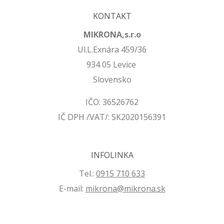
KONTAKT
MIKRONA,s.r.o
Ul.L.Exnára 459/36
934 05 Levice
Slovensko
IČO: 36526762
IČ DPH /VAT/: SK2020156391
INFOLINKA
Tel.:
0915 710 633
E-mail:
mikrona@mikrona.sk