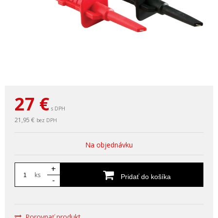
27
€
s DPH
21,95 €
bez DPH
Na objednávku
+
ks
Pridať do košíka
-
Porovnať produkt