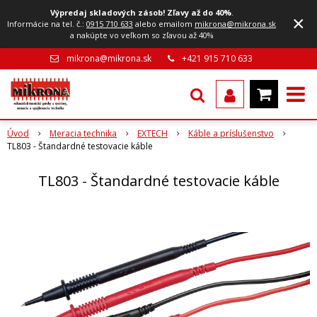
Výpredaj skladových zásob! Zľavy až do 40%
.
×
Informácie na tel. č.:
0915 710 633
alebo emailom
mikrona@mikrona.sk
a nakúpte vo veľkom so zľavou až 40%
mikrona@mikrona.sk
+421 915 710 633
Úvod
Meracia technika
EXTECH
Káble a príslušenstvo
TL803 - Štandardné testovacie káble
TL803 - Štandardné testovacie káble