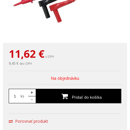
11,62
€
s DPH
9,45 €
bez DPH
Na objednávku
+
ks
Pridať do košíka
-
Porovnať produkt