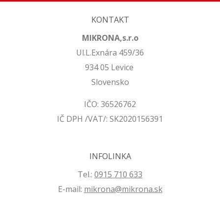
KONTAKT
MIKRONA,s.r.o
Ul.L.Exnára 459/36
934 05 Levice
Slovensko
IČO: 36526762
IČ DPH /VAT/: SK2020156391
INFOLINKA
Tel.:
0915 710 633
E-mail:
mikrona@mikrona.sk