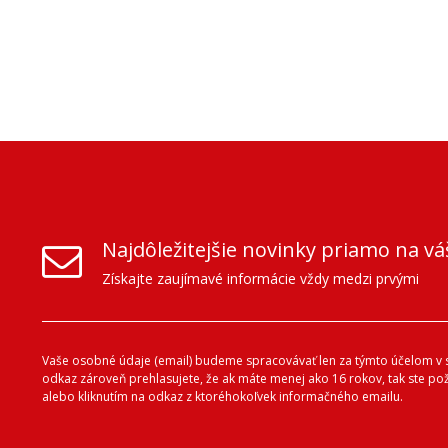
Najdôležitejšie novinky priamo na vá
Získajte zaujímavé informácie vždy medzi prvými
Vaše osobné údaje (email) budeme spracovávať len za týmto účelom v s
odkaz zároveň prehlasujete, že ak máte menej ako 16 rokov, tak ste p
alebo kliknutím na odkaz z ktoréhokoľvek informačného emailu.