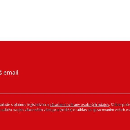
š email
úlade s platnou legislatívou a
zásadami ochrany osobných údajov
. Súhlas pot
ožiadal/a svojho zákonného zástupcu (rodiča) o súhlas so spracovaním vašich