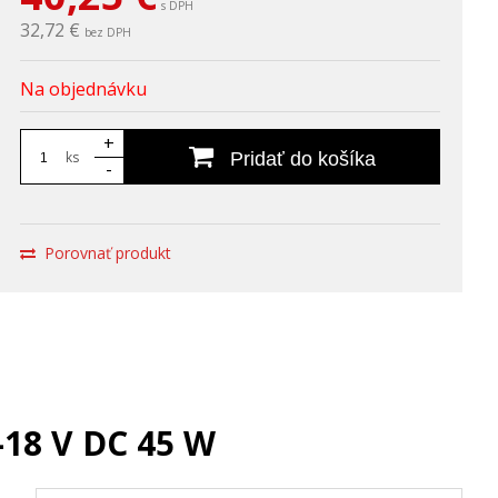
s DPH
32,72 €
bez DPH
Na objednávku
+
ks
Pridať do košíka
-
Porovnať produkt
18 V DC 45 W