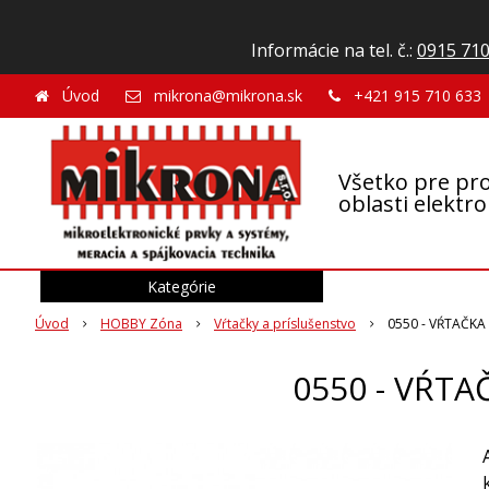
Informácie na tel. č.:
0915 710
Úvod
mikrona@mikrona.sk
+421 915 710 633
Všetko pre pro
oblasti elektr
Kategórie
Úvod
HOBBY Zóna
Vŕtačky a príslušenstvo
0550 - VŔTAČKA
0550 - VŔTA