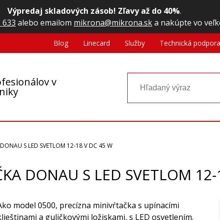
Výpredaj skladových zásob! Zľavy až do 40%
.
 633
alebo emailom
mikrona@mikrona.sk
a nakúpte vo veľk
Blog
Linecard
Služby
Technická podpor
fesionálov v
oniky
 DONAU S LED SVETLOM 12-18 V DC 45 W
ČKA DONAU S LED SVETLOM 12-
Ako model 0500, precízna minivŕtačka s upínacími
klieštinami a guličkovými ložiskami, s LED osvetlením.