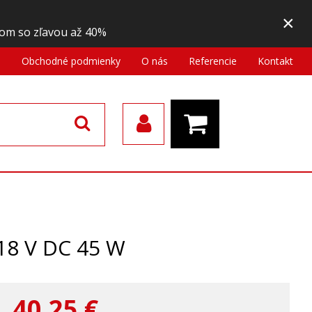
×
om so zľavou až 40%
a
Obchodné podmienky
O nás
Referencie
Kontakt
18 V DC 45 W
40,25
€