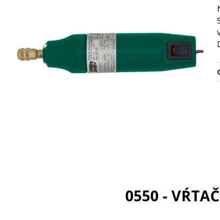
O
0550 - VŔTA