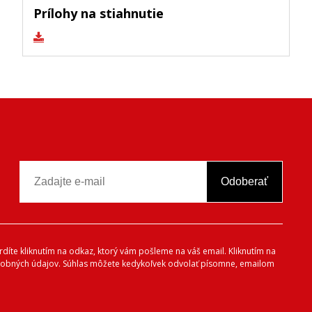
Prílohy na stiahnutie
Odoberať
vrdíte kliknutím na odkaz, ktorý vám pošleme na váš email. Kliknutím na
 osobných údajov. Súhlas môžete kedykoľvek odvolať písomne, emailom