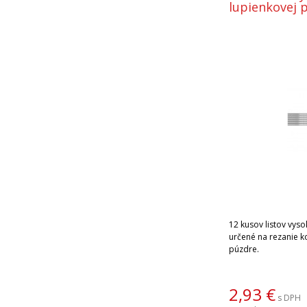
lupienkovej p
12 kusov listov vysok
určené na rezanie 
púzdre.
2,93
€
s DPH