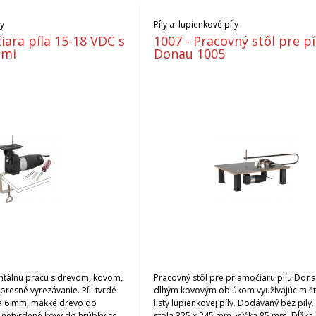
ly
Píly a lupienkové píly
iara píla 15-18 VDC s
1007 - Pracovný stôl pre pí
ami
Donau 1005
tálnu prácu s drevom, kovom,
Pracovný stôl pre priamočiaru pílu Dona
resné vyrezávanie. Píli tvrdé
dlhým kovovým oblúkom využívajúcim š
a 6 mm, mäkké drevo do
listy lupienkovej píly. Dodávaný bez píl
 netvrdené kovy do hrúbky cca
stola 325 x 245 mm, výška 85 mm. Dĺžk