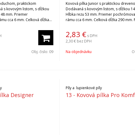
noduchom, praktickom
Kovová pílka Junior s praktickou dreven
á s kovovým listom, s dĺžkou
Dodávaná s kovovým listom, s dĺžkou 1
 48 mm. Priemer
Hĺbka rezu 53 mm. Priemer pochrómov
mu cca 6 mm. Celková dĺžka
rámu cca 6 mm. Celková dĺžka 290 mm. Náhradné
sty do kovovej pílky si
listy do kovovej pílky si vyberiete po klik
í na Súvisiace produkty.
Súvisiace produkty.
2,83
€
H
s DPH
 balenie /10ks/.
2,30 €
bez DPH
Obj. čislo:
09
Na objednávku
Ob
ly
Píly a lupienkové píly
ílka Designer
13 - Kovová pílka Pro Kom