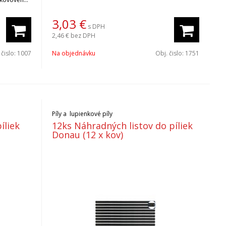
3,03
€
s DPH
2,46 €
bez DPH
 čislo:
1007
Na objednávku
Obj. čislo:
1751
Píly a lupienkové píly
íliek
12ks Náhradných listov do píliek
Donau (12 x kov)