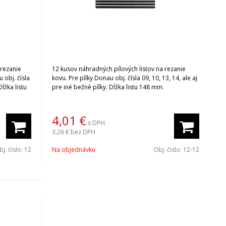
 rezanie
12 kusov náhradných pílových listov na rezanie
 obj. čísla
kovu. Pre pílky Donau obj. čísla 09, 10, 13, 14, ale aj
Dĺžka listu
pre iné bežné pílky. Dĺžka listu 148 mm.
4,01
€
s DPH
3,26 €
bez DPH
j. čislo:
12
Na objednávku
Obj. čislo:
12-12