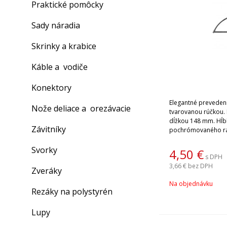
Praktické pomôcky
Sady náradia
Skrinky a krabice
Káble a vodiče
Konektory
Elegantné prevedeni
Nože deliace a orezávacie
tvarovanou rúčkou.
dĺžkou 148 mm. Hĺb
Závitníky
pochrómovaného rá
260 mm. Náhradné listy do kovovej pílky si
vyberiete po kliknut
Svorky
4,50
€
s DPH
3,66 €
bez DPH
Zveráky
Na objednávku
Rezáky na polystyrén
Lupy