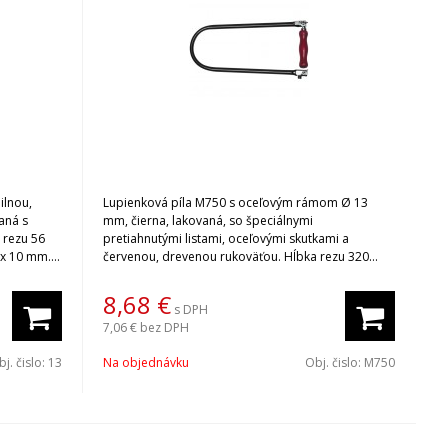
ilnou,
Lupienková píla M750 s oceľovým rámom Ø 13
aná s
mm, čierna, lakovaná, so špeciálnymi
 rezu 56
pretiahnutými listami, oceľovými skutkami a
x 10 mm.
červenou, drevenou rukoväťou. Hĺbka rezu 320
mm.
e produkty.
8,68
€
s DPH
7,06 €
bez DPH
j. čislo:
13
Na objednávku
Obj. čislo:
M750