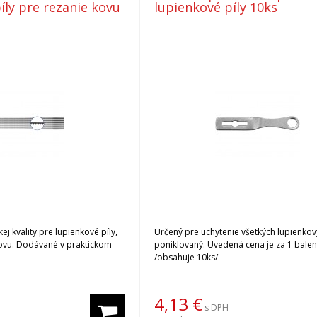
íly pre rezanie kovu
lupienkové píly 10ks
ej kvality pre lupienkové píly,
Určený pre uchytenie všetkých lupienkový
kovu. Dodávané v praktickom
poniklovaný. Uvedená cena je za 1 balen
/obsahuje 10ks/
4,13
€
s DPH