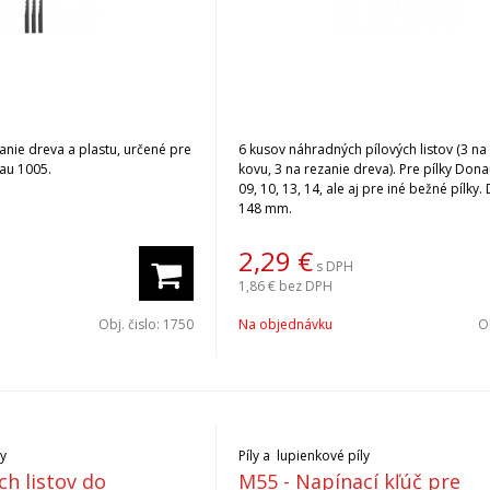
ezanie dreva a plastu, určené pre
6 kusov náhradných pílových listov (3 na
au 1005.
kovu, 3 na rezanie dreva). Pre pílky Donau
09, 10, 13, 14, ale aj pre iné bežné pílky. 
148 mm.
2,29
€
s DPH
1,86 €
bez DPH
Obj. čislo:
1750
Na objednávku
Ob
ly
Píly a lupienkové píly
ch listov do
M55 - Napínací kľúč pre