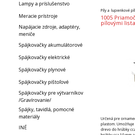
Lampy a príslušenstvo
Píly a lupienkové pí
Meracie prístroje
1005 Priamoč
pílovými list
Napájacie zdroje, adaptéry,
meniče
Spájkovačky akumulátorové
Spájkovačky elektrické
Spájkovačky plynové
Spájkovačky pištoľové
Spájkovačky pre výtvarníkov
/Gravírovanie/
Spájky, tavidlá, pomocné
materiály
Určená pre ornamen
plastom. Umožňuje p
INÉ
drevo do hrúbky cc
hrúbky cca 10 mm a