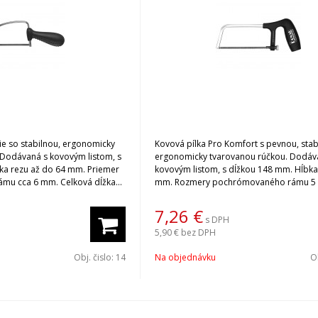
e so stabilnou, ergonomicky
Kovová pílka Pro Komfort s pevnou, stab
 Dodávaná s kovovým listom, s
ergonomicky tvarovanou rúčkou. Dodáv
ka rezu až do 64 mm. Priemer
kovovým listom, s dĺžkou 148 mm. Hĺbka
mu cca 6 mm. Celková dĺžka
mm. Rozmery pochrómovaného rámu 5 
Celková dĺžka 255 mm. Náhradné listy do kovovej
í na Súvisiace produkty.
pílky si vyberiete po kliknutí na Súvisiac
7,26
€
s DPH
5,90 €
bez DPH
Obj. čislo:
14
Na objednávku
Ob