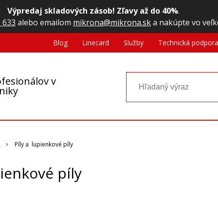
Výpredaj skladových zásob! Zľavy až do 40%
.
 633
alebo emailom
mikrona@mikrona.sk
a nakúpte vo veľk
Blog
Linecard
Služby
Technická podpor
fesionálov v
oniky
a
Píly a lupienkové píly
pienkové píly