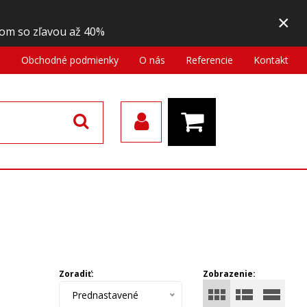
×
om so zľavou až 40%
a
Obchodné podmienky
O nás
Referencie
Kontakt
Zoradiť:
Zobrazenie:
Prednastavené