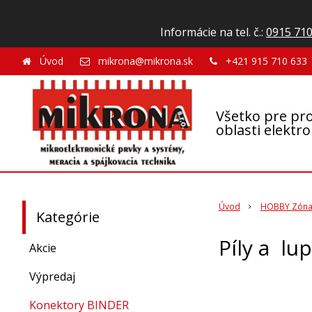
Informácie na tel. č.:
0915 710
Úvod
mikrona@mikrona.sk
+421 915 710 633
Všetko pre pro
oblasti elektr
Úvod
HOBBY Zón
Kategórie
Píly a lu
Akcie
Výpredaj
Konektory BINDER