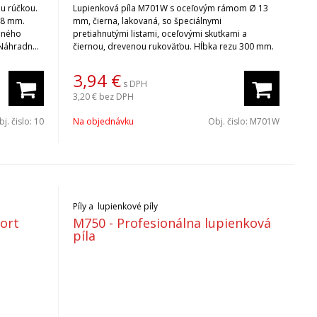
ou rúčkou.
Lupienková píla M701W s oceľovým rámom Ø 13
48 mm.
mm, čierna, lakovaná, so špeciálnymi
aného
pretiahnutými listami, oceľovými skutkami a
čiernou, drevenou rukoväťou. Hĺbka rezu 300 mm.
nutí na
3,94
€
s DPH
3,20 €
bez DPH
j. čislo:
10
Na objednávku
Obj. čislo:
M701W
Píly a lupienkové píly
fort
M750 - Profesionálna lupienková
píla