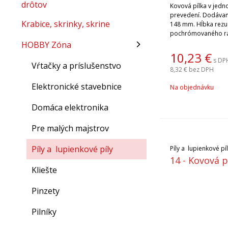
drôtov
Kovová pílka v jed
prevedení. Dodávan
Krabice, skrinky, skrine
148 mm. Hĺbka rezu
pochrómovaného rá
240 mm. Náhradné li
HOBBY Zóna
vyberiete po kliknut
10,23
€
s DP
Uvedená cena je za 1
Vŕtačky a príslušenstvo
8,32 €
bez DPH
Elektronické stavebnice
Na objednávku
Domáca elektronika
Pre malých majstrov
Píly a lupienkové píly
Píly a lupienkové pí
14 - Kovová p
Kliešte
Pinzety
Pilníky