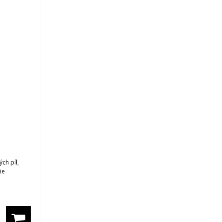
ch píl,
ie