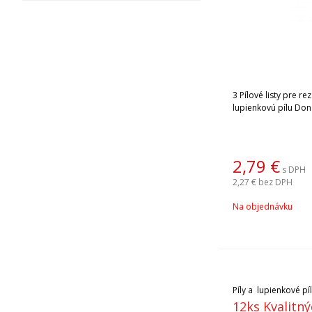
3 Pílové listy pre r
lupienkovú pílu Don
2,79
€
s DPH
2,27 €
bez DPH
Na objednávku
Píly a lupienkové pí
12ks Kvalitný