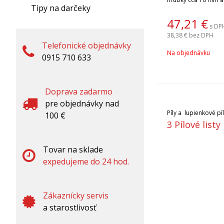
Tipy na darčeky
2 mm, plastové a ep
od tvrdosti. Parame
47,21
€
s DP
45-80 W, 3000-5000 
38,38 €
bez DPH
Donau 1002 je dodáv
Telefonické objednávky
rezanie dreva a kov
Na objednávku
stôl. Zvlášť je mož
0915 710 633
listy /viac informáci
prílohe Dokumentác
Doprava zadarmo
pre objednávky nad
Píly a lupienkové pí
100 €
3 Pílové list
Tovar na sklade
expedujeme do 24 hod.
Zákaznícky servis
a starostlivosť