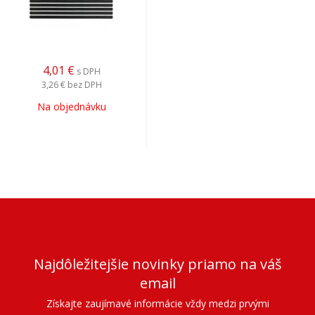
4,01
€
s DPH
3,26 €
bez DPH
Na objednávku
Najdôležitejšie novinky priamo na váš
email
Získajte zaujímavé informácie vždy medzi prvými