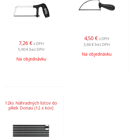
4,50
€
s DPH
7,26
€
s DPH
3,66 €
bez DPH
5,90 €
bez DPH
Na objednávku
Na objednávku
12ks Náhradných listov do
píliek Donau (12 x kov)