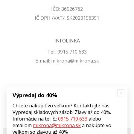
IČO: 36526762
IČ DPH /VAT/: SK2020156391
INFOLINKA
Tel.:
0915 710 633
E-mail:
mikrona@mikrona.sk
Výpredaj do 40%
VŠETKO O NÁKUPE
Chcete nakúpiť vo veľkom? Kontaktujte nás
Obchodné podmienky
Výpredaj skladových zásob! Zľavy až do 40%.
Ochrana osobných údajov
Informácie na tel. č.:
0915 710 633
alebo
emailom
mikrona@mikrona.sk
a nakúpte vo
veľkom so zľavou až 40%