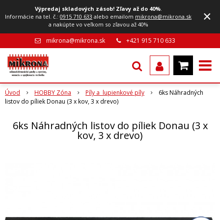
Výpredaj skladových zásob! Zľavy až do 40%
.
×
Informácie na tel. č.:
0915 710 633
alebo emailom
mikrona@mikrona.sk
a nakúpte vo veľkom so zľavou až 40%
mikrona@mikrona.sk
+421 915 710 633
Úvod
HOBBY Zóna
Píly a lupienkové píly
6ks Náhradných
listov do píliek Donau (3 x kov, 3 x drevo)
6ks Náhradných listov do píliek Donau (3 x
kov, 3 x drevo)