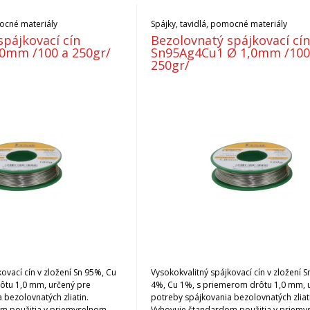
mocné materiály
Spájky, tavidlá, pomocné materiály
spájkovací cín
Bezolovnatý spájkovací cí
0mm /100 a 250gr/
Sn95Ag4Cu1 Ø 1,0mm /100
250gr/
ovací cín v zložení Sn 95%, Cu
Vysokokvalitný spájkovací cín v zložení 
ôtu 1,0 mm, určený pre
4%, Cu 1%, s priemerom drôtu 1,0 mm, 
 bezolovnatých zliatin.
potreby spájkovania bezolovnatých zliat
m použitia v priemyselnom
Vyhovuje štandardom použitia v priem