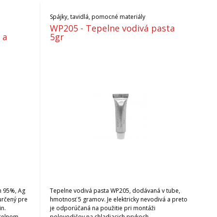
Spájky, tavidlá, pomocné materiály
n
WP205 - Tepelne vodivá pasta
 a
5gr
Sn 95%, Ag
Tepelne vodivá pasta WP205, dodávaná v tube,
určený pre
hmotnosť 5 gramov. Je elektricky nevodivá a preto
in.
je odporúčaná na použitie pri montáži
yselnom
polovodičov na chladiacich prvkoch.