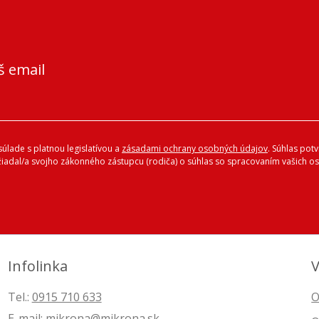
š email
úlade s platnou legislatívou a
zásadami ochrany osobných údajov
. Súhlas pot
ožiadal/a svojho zákonného zástupcu (rodiča) o súhlas so spracovaním vašich
Infolinka
V
Tel.:
0915 710 633
O
E-mail:
mikrona@mikrona.sk