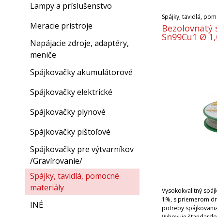
Lampy a príslušenstvo
Spájky, tavidlá, po
Meracie prístroje
Bezolovnatý 
Sn99Cu1 Ø 1,
Napájacie zdroje, adaptéry,
meniče
Spájkovačky akumulátorové
Spájkovačky elektrické
Spájkovačky plynové
Spájkovačky pištoľové
Spájkovačky pre výtvarníkov
/Gravírovanie/
Spájky, tavidlá, pomocné
materiály
Vysokokvalitný spájk
1%, s priemerom dr
INÉ
potreby spájkovania
Vyhovuje štandardo