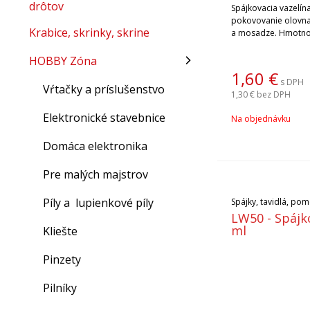
drôtov
Spájkovacia vazelín
pokovovanie olovna
Krabice, skrinky, skrine
a mosadze. Hmotno
HOBBY Zóna
1,60
€
s DPH
Vŕtačky a príslušenstvo
1,30 €
bez DPH
Elektronické stavebnice
Na objednávku
Domáca elektronika
Pre malých majstrov
Píly a lupienkové píly
Spájky, tavidlá, po
LW50 - Spájk
ml
Kliešte
Pinzety
Pilníky