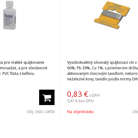
vanie
Vysokokvalitný olovnatý spájkovací cín v 
, mosadze, a pre všeobecné
60%, Pb 39%, Cu 1%, s priemerom drôtu
: PVC fľaša s kefkou.
aktivovaným živicovým tavidlom, nekoro
neželezné kovy, tavidlo podľa normy DI
29454-1 1.1.2.B 2,5%, ROM1 (Váha 2,5% ±
jednotlivých spájkovacích cínov si vyber
0,83
€
s DPH
kliknutí na Variant.
0,67 €
bez DPH
Obj. čislo:
LW50
Na objednávku
Obj