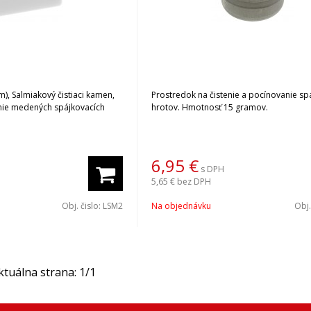
m), Salmiakový čistiaci kamen,
Prostredok na čistenie a pocínovanie sp
enie medených spájkovacích
hrotov. Hmotnosť 15 gramov.
6,95
€
s DPH
5,65 €
bez DPH
Obj. čislo:
LSM2
Na objednávku
Obj.
ktuálna strana:
1
/
1