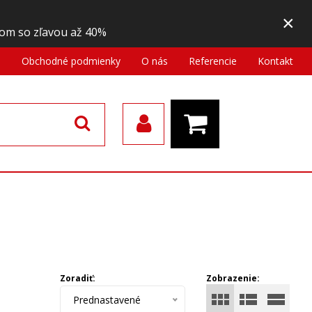
×
om so zľavou až 40%
a
Obchodné podmienky
O nás
Referencie
Kontakt
Zoradiť:
Zobrazenie:
Prednastavené