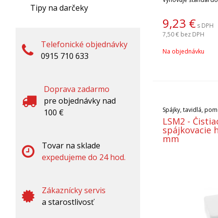
Tipy na darčeky
spájkovaní, mechan
opravárenskom spáj
9,23
€
s DPH
živicovým tavidlom
7,50 €
bez DPH
typ1.1.2.B. Tavidlo 
Telefonické objednávky
240°C. Váhu jednotli
Na objednávku
vyberiete po kliknutí
0915 710 633
Doprava zadarmo
pre objednávky nad
Spájky, tavidlá, po
100 €
LSM2 - Čisti
spájkovacie h
mm
Tovar na sklade
expedujeme do 24 hod.
Zákaznícky servis
a starostlivosť