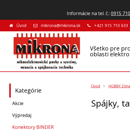
Informácie na tel. č.:
0915 710
Úvod
mikrona@mikrona.sk
+421 915 710 633
Všetko pre pro
oblasti elektr
Úvod
HOBBY Zón
Kategórie
Spájky, t
Akcie
Výpredaj
Konektory BINDER