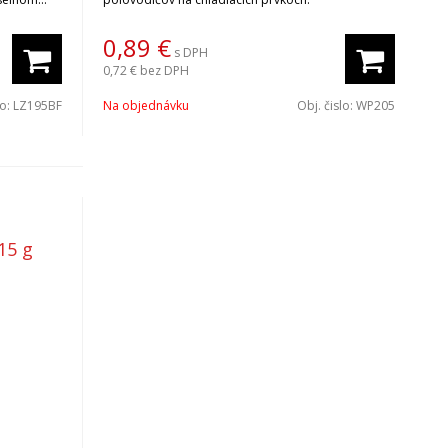
ým
0,89
€
s DPH
 29454-1
0,72 €
bez DPH
 topenia
nov si
lo:
LZ195BF
Na objednávku
Obj. čislo:
WP205
15 g