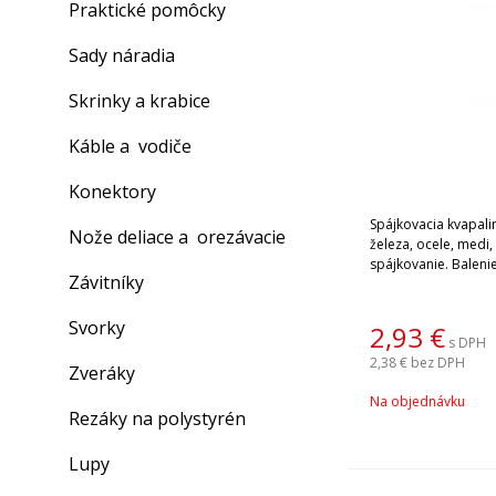
Praktické pomôcky
Sady náradia
Skrinky a krabice
Káble a vodiče
Konektory
Spájkovacia kvapalina pre mäkké spájko
Nože deliace a orezávacie
železa, ocele, medi
spájkovanie. Balenie
Závitníky
Svorky
2,93
€
s DPH
2,38 €
bez DPH
Zveráky
Na objednávku
Rezáky na polystyrén
Lupy