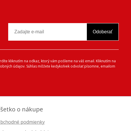
Odoberať
vrdíte kliknutím na odkaz, ktorý vám pošleme na váš email. Kliknutím na
 osobných údajov. Súhlas môžete kedykoľvek odvolať písomne, emailom
šetko o nákupe
bchodné podmienky