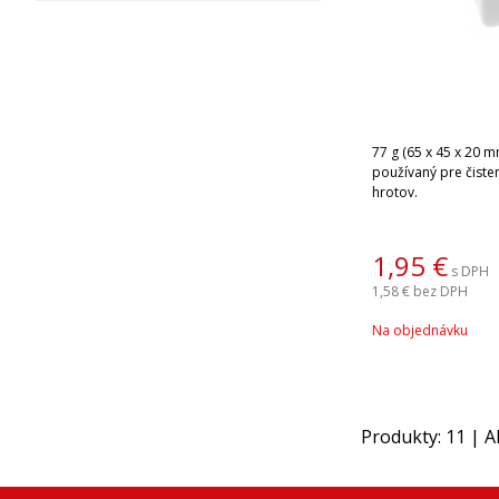
77 g (65 x 45 x 20 m
používaný pre čist
hrotov.
1,95
€
s DPH
1,58 €
bez DPH
Na objednávku
Produkty:
11
| A