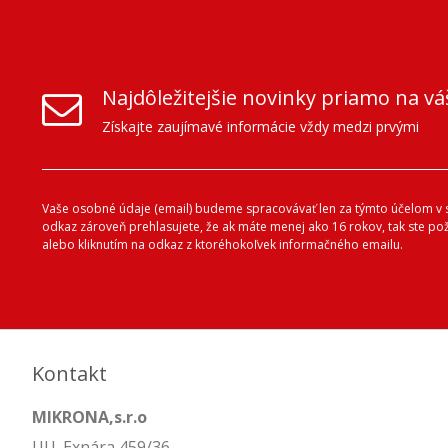
Najdôležitejšie novinky priamo na vá
Získajte zaujímavé informácie vždy medzi prvými
Vaše osobné údaje (email) budeme spracovávať len za týmto účelom v s
odkaz zároveň prehlasujete, že ak máte menej ako 16 rokov, tak ste p
alebo kliknutím na odkaz z ktoréhokoľvek informačného emailu.
Kontakt
MIKRONA,s.r.o
Ul.L.Exnára 459/36