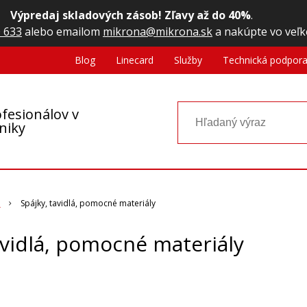
Výpredaj skladových zásob! Zľavy až do 40%
.
 633
alebo emailom
mikrona@mikrona.sk
a nakúpte vo veľk
Blog
Linecard
Služby
Technická podpor
fesionálov v
oniky
a
Spájky, tavidlá, pomocné materiály
avidlá, pomocné materiály