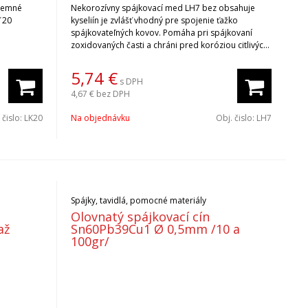
 jemné
Nekorozívny spájkovací med LH7 bez obsahuje
 20
kyseliín je zvlášť vhodný pre spojenie ťažko
spájkovateľných kovov. Pomáha pri spájkovaní
zoxidovaných časti a chráni pred koróziou citlivých
komponentov. Hmotnosť 7,5 gramov.
5,74
€
s DPH
4,67 €
bez DPH
 čislo:
LK20
Na objednávku
Obj. čislo:
LH7
Spájky, tavidlá, pomocné materiály
Olovnatý spájkovací cín
až
Sn60Pb39Cu1 Ø 0,5mm /10 a
100gr/