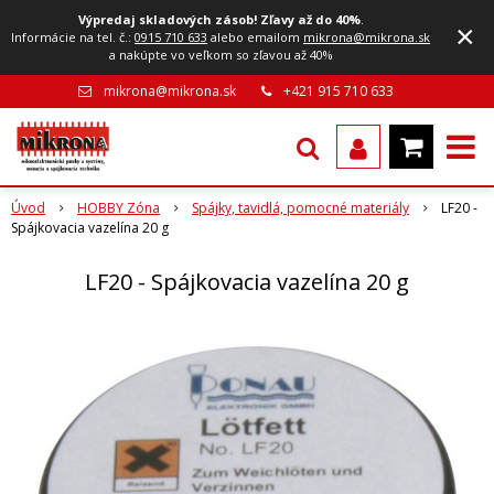
Výpredaj skladových zásob! Zľavy až do 40%
.
×
Informácie na tel. č.:
0915 710 633
alebo emailom
mikrona@mikrona.sk
a nakúpte vo veľkom so zľavou až 40%
mikrona@mikrona.sk
+421 915 710 633
Úvod
HOBBY Zóna
Spájky, tavidlá, pomocné materiály
LF20 -
Spájkovacia vazelína 20 g
LF20 - Spájkovacia vazelína 20 g