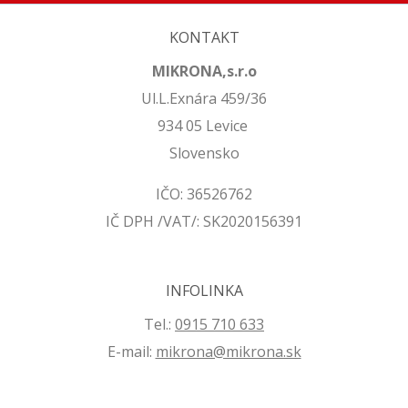
KONTAKT
MIKRONA,s.r.o
Ul.L.Exnára 459/36
934 05 Levice
Slovensko
IČO: 36526762
IČ DPH /VAT/: SK2020156391
INFOLINKA
Tel.:
0915 710 633
E-mail:
mikrona@mikrona.sk