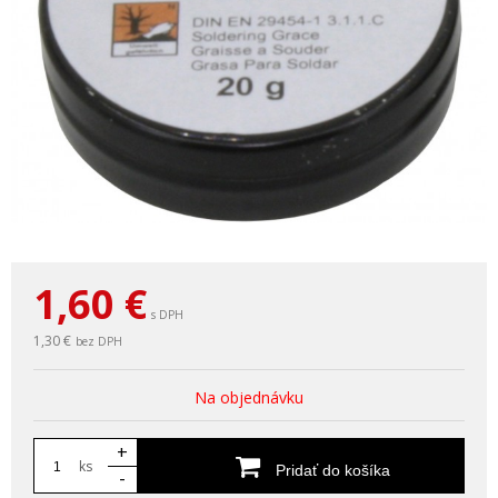
1,60
€
s DPH
1,30 €
bez DPH
Na objednávku
+
ks
Pridať do košíka
-