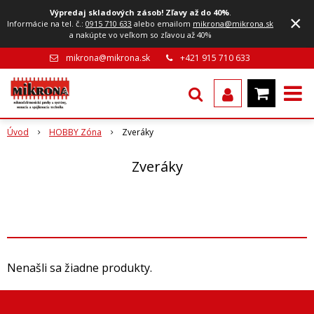
Výpredaj skladových zásob! Zľavy až do 40%
.
×
Informácie na tel. č.:
0915 710 633
alebo emailom
mikrona@mikrona.sk
a nakúpte vo veľkom so zľavou až 40%
mikrona@mikrona.sk
+421 915 710 633
Úvod
HOBBY Zóna
Zveráky
Zveráky
Nenašli sa žiadne produkty.