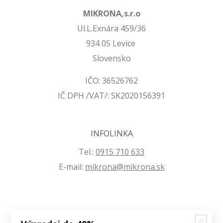
MIKRONA,s.r.o
Ul.L.Exnára 459/36
934 05 Levice
Slovensko
IČO: 36526762
IČ DPH /VAT/: SK2020156391
INFOLINKA
Tel.:
0915 710 633
E-mail:
mikrona@mikrona.sk