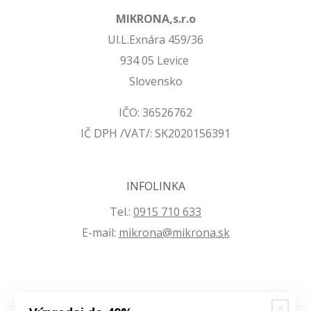
MIKRONA,s.r.o
Ul.L.Exnára 459/36
934 05 Levice
Slovensko
IČO: 36526762
IČ DPH /VAT/: SK2020156391
INFOLINKA
Tel.:
0915 710 633
E-mail:
mikrona@mikrona.sk