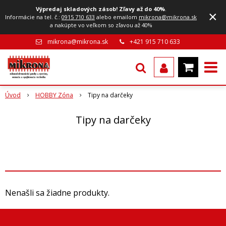
Výpredaj skladových zásob! Zľavy až do 40%
.
×
Informácie na tel. č.:
0915 710 633
alebo emailom
mikrona@mikrona.sk
a nakúpte vo veľkom so zľavou až 40%
mikrona@mikrona.sk
+421 915 710 633
Úvod
HOBBY Zóna
Tipy na darčeky
Tipy na darčeky
Nenašli sa žiadne produkty.