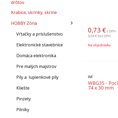
drôtov
Krabice, skrinky, skrine
HOBBY Zóna
0,73
€
s DPH
Vŕtačky a príslušenstvo
0,59 €
bez DPH
Elektronické stavebnice
Na objednávku
Domáca elektronika
Pre malých majstrov
Píly a lupienkové píly
INÉ
WBG35 - Pocí
74 x 30 mm
Kliešte
Pinzety
Pilníky