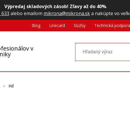
Výpredaj skladových zásob! Zľavy až do 40%
.
 633
alebo emailom
mikrona@mikrona.sk
a nakúpte vo veľk
Blog
Linecard
Služby
Technická podpor
fesionálov v
oniky
a
INÉ