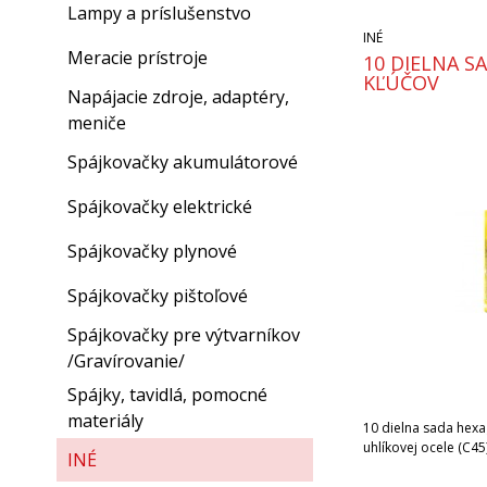
Lampy a príslušenstvo
INÉ
Meracie prístroje
10 DIELNA S
KĽÚČOV
Napájacie zdroje, adaptéry,
meniče
Spájkovačky akumulátorové
Spájkovačky elektrické
Spájkovačky plynové
Spájkovačky pištoľové
Spájkovačky pre výtvarníkov
/Gravírovanie/
Spájky, tavidlá, pomocné
materiály
10 dielna sada hex
uhlíkovej ocele (C45
INÉ