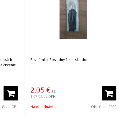
 doskách
Poznámka: Posledný 1 kus skladom.
e čistenie
2,05
€
s DPH
1,67 €
bez DPH
. čislo:
GP1
Na objednávku
Obj. čislo:
PS09