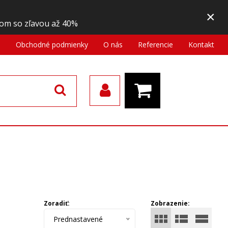
×
om so zľavou až 40%
a
Obchodné podmienky
O nás
Referencie
Kontakt
Zoradiť:
Zobrazenie:
Prednastavené