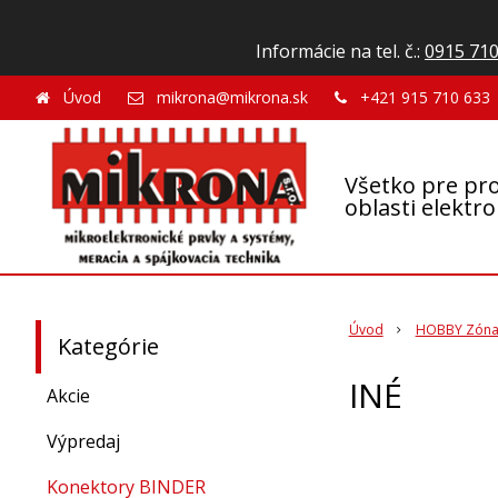
Informácie na tel. č.:
0915 710
Úvod
mikrona@mikrona.sk
+421 915 710 633
Všetko pre pro
oblasti elektr
Úvod
HOBBY Zón
Kategórie
INÉ
Akcie
Výpredaj
Konektory BINDER