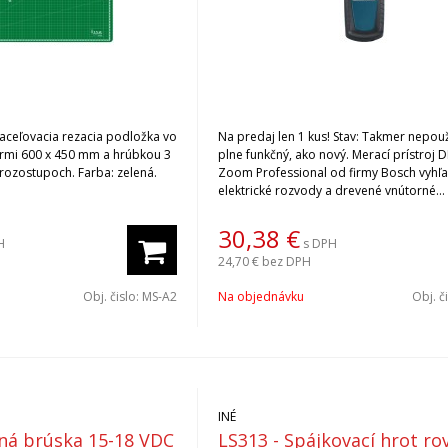
ceľovacia rezacia podložka vo
Na predaj len 1 kus! Stav: Takmer nepoužívaný,
ermi 600 x 450 mm a hrúbkou 3
plne funkčný, ako nový. Merací prístroj 
rozostupoch. Farba: zelená.
Zoom Professional od firmy Bosch vyhľa
elektrické rozvody a drevené vnútorné
konštrukcie. Funkcia Zoom umožňuje ov
presnejšie určenie polohy ako porovnat
30,38
€
H
s DPH
detekčné prístroje. Podrobnejšie inform
24,70 €
bez DPH
produkte nájdete nižšie v prílohe Dokum
Obj. čislo:
MS-A2
Na objednávku
Obj. č
INÉ
čná brúska 15-18 VDC
LS313 - Spájkovací hrot ro