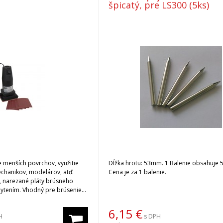
špicatý, pre LS300 (5ks)
e menších povrchov, využitie
Dĺžka hrotu: 53mm. 1 Balenie obsahuje 5
echanikov, modelárov, atď.
Cena je za 1 balenie.
, narezané pláty brúsneho
hytením. Vhodný pre brúsenie
teriálu. Parametre: napätie
80 W, 3000-5000 ot/min,
6,15
€
H
s DPH
70 x 50 mm. Dodáva sa s