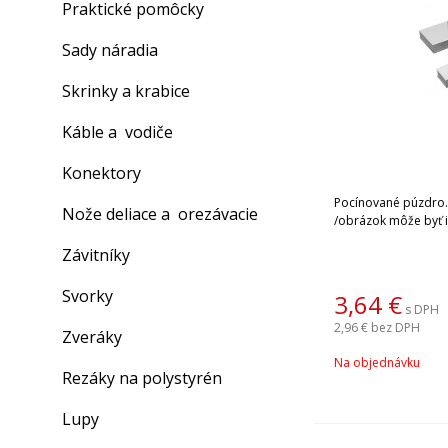
Praktické pomôcky
Sady náradia
Skrinky a krabice
Káble a vodiče
Konektory
Pocínované púzdro.
Nože deliace a orezávacie
/obrázok môže byť il
Závitníky
Svorky
3,64
€
s DPH
2,96 €
bez DPH
Zveráky
Na objednávku
Rezáky na polystyrén
Lupy