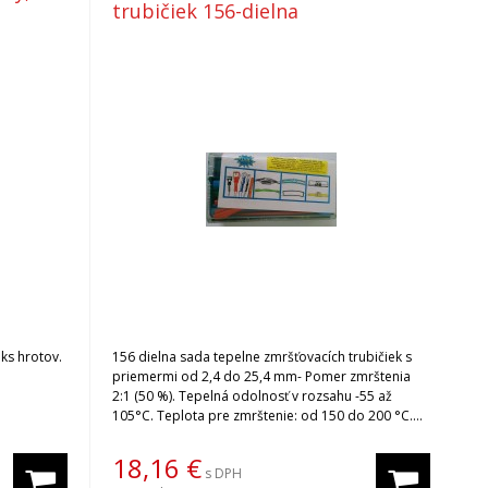
trubičiek 156-dielna
ks hrotov.
156 dielna sada tepelne zmršťovacích trubičiek s
priemermi od 2,4 do 25,4 mm- Pomer zmrštenia
2:1 (50 %). Tepelná odolnosť v rozsahu -55 až
105°C. Teplota pre zmrštenie: od 150 do 200 °C.
Dodávané v praktickom púzdre. Vhodná pre
elektrikárov, domácich majstrov.
18,16
€
s DPH