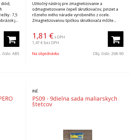
 diód,
Užitočný nástroj pre zmagnetizovanie a
ch
odmagnetizovanie čepelí skrutkovačov, pinziet a
iežky : 7,5
rôzneho iného náradie vyrobeného z ocele.
/obrázok je
Zmagnetizovanou špičkou skrutkovača môžte
napríklad ľahko vyzdvihnúť spadnuté skrutky, alebo
matice z neprístupného miesta.
1,81
€
s DPH
1,47 €
bez DPH
. čislo:
AB5
Na objednávku
Obj. čislo:
268-90
INÉ
 PERO
PS09 - 9dielna sada maliarskych
štetcov