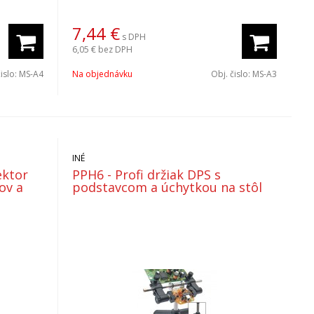
7,44
€
s DPH
6,05 €
bez DPH
čislo:
MS-A4
Na objednávku
Obj. čislo:
MS-A3
INÉ
ektor
PPH6 - Profi držiak DPS s
ov a
podstavcom a úchytkou na stôl