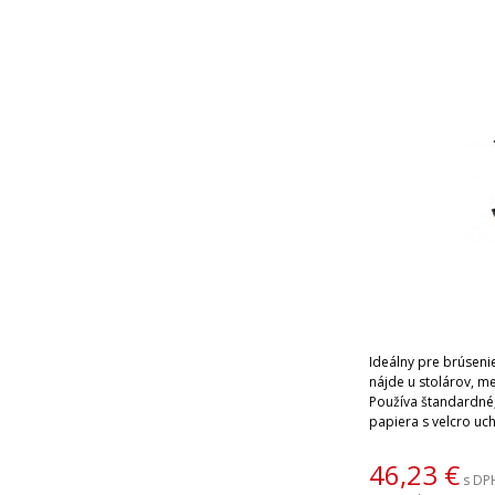
Ideálny pre brúseni
nájde u stolárov, m
Používa štandardné
papiera s velcro uc
akéhokoľvek typu ma
15-18Vdc, výkon 45-
46,23
€
s DP
pieskovaný povrch 