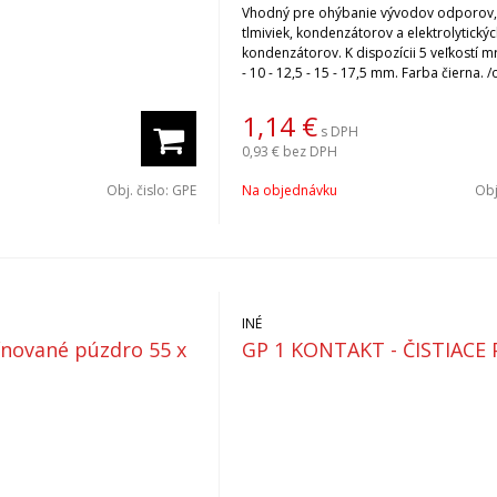
Vhodný pre ohýbanie vývodov odporov,
tlmiviek, kondenzátorov a elektrolytický
kondenzátorov. K dispozícii 5 veľkostí mr
- 10 - 12,5 - 15 - 17,5 mm. Farba čierna. 
ilustratívny/
1,14
€
s DPH
0,93 €
bez DPH
Obj. čislo:
GPE
Na objednávku
Obj
INÉ
nované púzdro 55 x
GP 1 KONTAKT - ČISTIACE