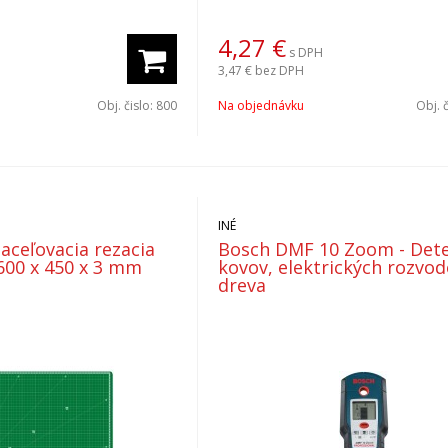
4,27
€
s DPH
3,47 €
bez DPH
Obj. čislo:
800
Na objednávku
Obj. 
INÉ
ceľovacia rezacia
Bosch DMF 10 Zoom - Det
600 x 450 x 3 mm
kovov, elektrických rozvod
dreva