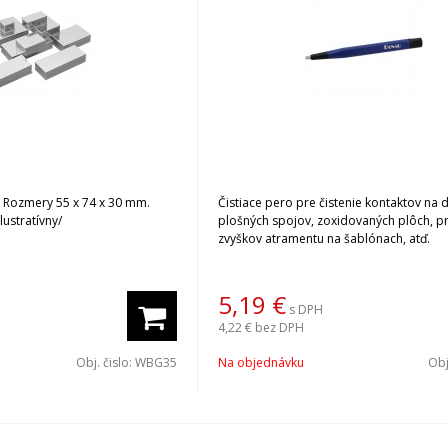
 Rozmery 55 x 74 x 30 mm.
Čistiace pero pre čistenie kontaktov na
ustratívny/
plošných spojov, zoxidovaných plôch, pr
zvyškov atramentu na šablónach, atď.
5,19
€
s DPH
4,22 €
bez DPH
Obj. čislo:
WBG35
Na objednávku
Obj