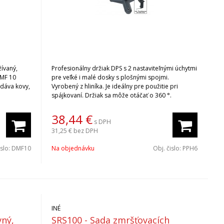
Profesionálny držiak DPS s 2 nastaviteľnými úchytmi
DMF 10
pre veľké i malé dosky s plošnými spojmi.
dáva kovy,
Vyrobený z hliníka. Je ideálny pre použitie pri
spájkovaní. Držiak sa môže otáčať o 360 °.
eľa
eľné
38,44
€
s DPH
ácie o
31,25 €
bez DPH
entácia.
islo:
DMF10
Na objednávku
Obj. čislo:
PPH6
INÉ
vný,
SRS100 - Sada zmršťovacích