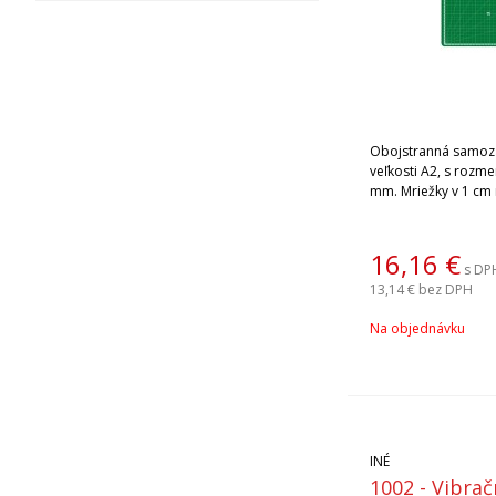
Obojstranná samoza
veľkosti A2, s rozm
mm. Mriežky v 1 cm 
16,16
€
s DP
13,14 €
bez DPH
Na objednávku
INÉ
1002 - Vibra