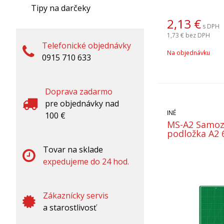
Tipy na darčeky
2,13
€
s DPH
1,73 €
bez DPH
Telefonické objednávky
Na objednávku
0915 710 633
Doprava zadarmo
pre objednávky nad
INÉ
100 €
MS-A2 Samoza
podložka A2 
Tovar na sklade
expedujeme do 24 hod.
Zákaznícky servis
a starostlivosť