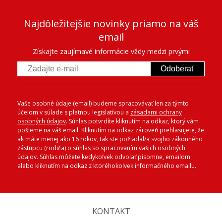
Najdôležitejšie novinky priamo na váš
email
Získajte zaujímavé informácie vždy medzi prvými
Odoberať
Vaše osobné údaje (email) budeme spracovávať len za týmto
účelom v súlade s platnou legislatívou a
zásadami ochrany
osobných údajov
. Súhlas potvrdíte kliknutím na odkaz, ktorý vám
pošleme na váš email. Kliknutím na odkaz zároveň prehlasujete, že
ak máte menej ako 16 rokov, tak ste požiadal/a svojho zákonného
zástupcu (rodiča) o súhlas so spracovaním vašich osobných
údajov. Súhlas môžete kedykoľvek odvolať písomne, emailom
alebo kliknutím na odkaz z ktoréhokoľvek informačného emailu.
KONTAKT