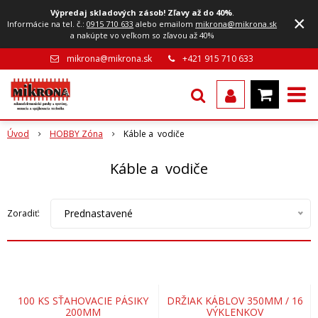
Výpredaj skladových zásob! Zľavy až do 40%
.
×
Informácie na tel. č.:
0915 710 633
alebo emailom
mikrona@mikrona.sk
a nakúpte vo veľkom so zľavou až 40%
mikrona@mikrona.sk
+421 915 710 633
Úvod
HOBBY Zóna
Káble a vodiče
Káble a vodiče
Prednastavené
Zoradiť:
100 KS SŤAHOVACIE PÁSIKY
DRŽIAK KÁBLOV 350MM / 16
200MM
VÝKLENKOV