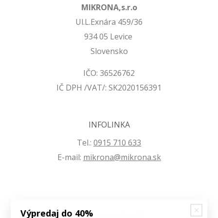
MIKRONA,s.r.o
Ul.L.Exnára 459/36
934 05 Levice
Slovensko
IČO: 36526762
IČ DPH /VAT/: SK2020156391
INFOLINKA
Tel.:
0915 710 633
E-mail:
mikrona@mikrona.sk
Výpredaj do 40%
VŠETKO O NÁKUPE