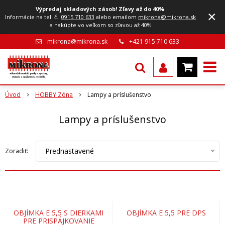
Výpredaj skladových zásob! Zľavy až do 40%
.
×
Informácie na tel. č.:
0915 710 633
alebo emailom
mikrona@mikrona.sk
a nakúpte vo veľkom so zľavou až 40%
mikrona@mikrona.sk
+421 915 710 633
Úvod
HOBBY Zóna
Lampy a príslušenstvo
Lampy a príslušenstvo
Prednastavené
Zoradiť:
OBJÍMKA E 5,5 S DIERKAMI
OBJÍMKA E 5,5 PRE DPS
PRE PRISPÁJKOVANIE