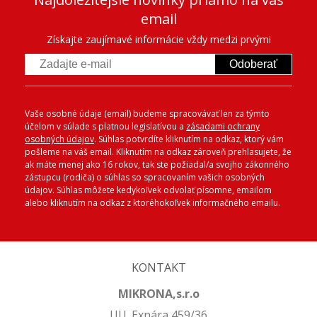
email
Získajte zaujímavé informácie vždy medzi prvými
Odoberať
Vaše osobné údaje (email) budeme spracovávať len za týmto
účelom v súlade s platnou legislatívou a
zásadami ochrany
osobných údajov
. Súhlas potvrdíte kliknutím na odkaz, ktorý vám
pošleme na váš email. Kliknutím na odkaz zároveň prehlasujete, že
ak máte menej ako 16 rokov, tak ste požiadal/a svojho zákonného
zástupcu (rodiča) o súhlas so spracovaním vašich osobných
údajov. Súhlas môžete kedykoľvek odvolať písomne, emailom
alebo kliknutím na odkaz z ktoréhokoľvek informačného emailu.
KONTAKT
MIKRONA,s.r.o
Ul.L.Exnára 459/36