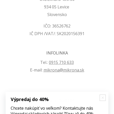
934 05 Levice
Slovensko
IČO: 36526762
IČ DPH /VAT/: SK2020156391
INFOLINKA
Tel.:
0915 710 633
E-mail:
mikrona@mikrona.sk
Výpredaj do 40%
VŠETKO O NÁKUPE
Chcete nakúpiť vo veľkom? Kontaktujte nás
Obchodné podmienky
Výpredaj skladových zásob! Zľavy až do 40%.