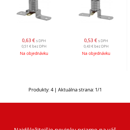
0,63
€
0,53
€
s DPH
s DPH
0,51 €
bez DPH
0,43 €
bez DPH
Na objednávku
Na objednávku
Produkty:
4
| Aktuálna strana:
1
/
1
Najdôležitejšie novinky priamo na váš