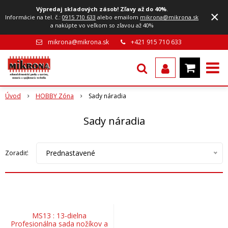
Výpredaj skladových zásob! Zľavy až do 40%
.
×
Informácie na tel. č.:
0915 710 633
alebo emailom
mikrona@mikrona.sk
a nakúpte vo veľkom so zľavou až 40%
mikrona@mikrona.sk
+421 915 710 633
Úvod
HOBBY Zóna
Sady náradia
Sady náradia
Prednastavené
Zoradiť:
MS13 : 13-dielna
Profesionálna sada nožíkov a