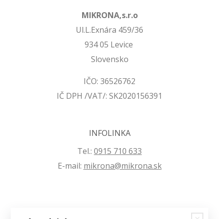
MIKRONA,s.r.o
Ul.L.Exnára 459/36
934 05 Levice
Slovensko
IČO: 36526762
IČ DPH /VAT/: SK2020156391
INFOLINKA
Tel.:
0915 710 633
E-mail:
mikrona@mikrona.sk