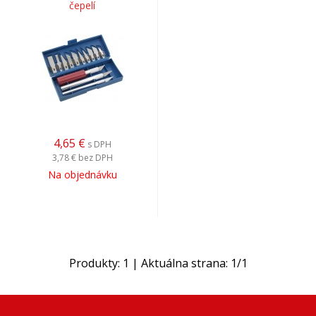
čepelí
4,65
€
s DPH
3,78 €
bez DPH
Na objednávku
Produkty:
1
| Aktuálna strana:
1
/
1