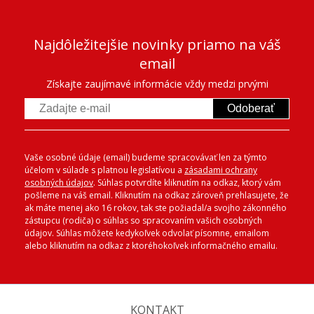
Najdôležitejšie novinky priamo na váš
email
Získajte zaujímavé informácie vždy medzi prvými
Odoberať
Vaše osobné údaje (email) budeme spracovávať len za týmto
účelom v súlade s platnou legislatívou a
zásadami ochrany
osobných údajov
. Súhlas potvrdíte kliknutím na odkaz, ktorý vám
pošleme na váš email. Kliknutím na odkaz zároveň prehlasujete, že
ak máte menej ako 16 rokov, tak ste požiadal/a svojho zákonného
zástupcu (rodiča) o súhlas so spracovaním vašich osobných
údajov. Súhlas môžete kedykoľvek odvolať písomne, emailom
alebo kliknutím na odkaz z ktoréhokoľvek informačného emailu.
KONTAKT