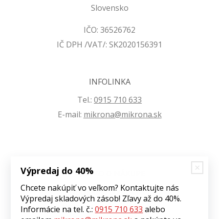
Slovensko
IČO: 36526762
IČ DPH /VAT/: SK2020156391
INFOLINKA
Tel.:
0915 710 633
E-mail:
mikrona@mikrona.sk
Výpredaj do 40%
VŠETKO O NÁKUPE
Chcete nakúpiť vo veľkom? Kontaktujte nás
Obchodné podmienky
Výpredaj skladových zásob! Zľavy až do 40%.
Ochrana osobných údajov
Informácie na tel. č.:
0915 710 633
alebo