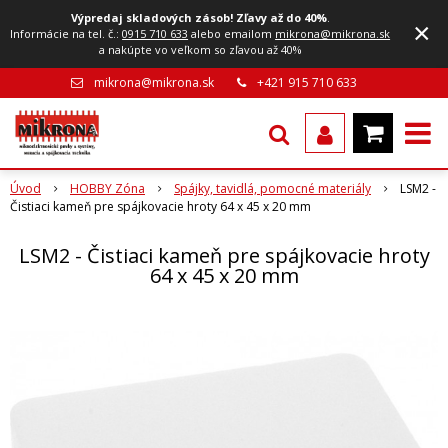
Výpredaj skladových zásob! Zľavy až do 40%
.
×
Informácie na tel. č.:
0915 710 633
alebo emailom
mikrona@mikrona.sk
a nakúpte vo veľkom so zľavou až 40%
mikrona@mikrona.sk
+421 915 710 633
Úvod
HOBBY Zóna
Spájky, tavidlá, pomocné materiály
LSM2 -
Čistiaci kameň pre spájkovacie hroty 64 x 45 x 20 mm
LSM2 - Čistiaci kameň pre spájkovacie hroty
64 x 45 x 20 mm