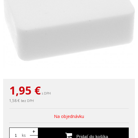
1,95
€
s DPH
1,58 €
bez DPH
Na objednávku
+
ks
Pridať do košíka