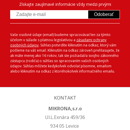
Získajte zaujímavé informácie vždy medzi prvými
Odoberať
Vaše osobné údaje (email) budeme spracovávať len za týmto
účelom v súlade s platnou legislatívou a
zásadami ochrany
osobných údajov
. Súhlas potvrdíte kliknutím na odkaz, ktorý vám
pošleme na váš email. Kliknutím na odkaz zároveň prehlasujete, že
ak máte menej ako 16 rokov, tak ste požiadal/a svojho zákonného
zástupcu (rodiča) o súhlas so spracovaním vašich osobných
údajov. Súhlas môžete kedykoľvek odvolať písomne, emailom
alebo kliknutím na odkaz z ktoréhokoľvek informačného emailu.
KONTAKT
MIKRONA,s.r.o
Ul.L.Exnára 459/36
934 05 Levice