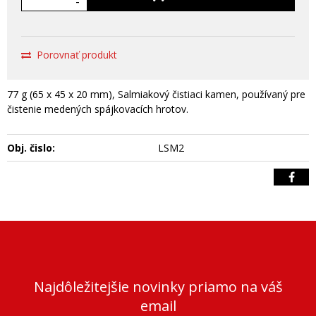
-
Porovnať produkt
77 g (65 x 45 x 20 mm), Salmiakový čistiaci kamen, používaný pre
čistenie medených spájkovacích hrotov.
Obj. čislo:
LSM2
Najdôležitejšie novinky priamo na váš
email