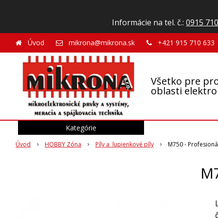
Informácie na tel. č.:
0915 710
Úvod
mikrona@mikrona.sk
+421 915 710 633
Všetko pre pro
oblasti elektr
Kategórie
Úvod
HOBBY Zóna
Píly a lupienkové píly
M750 - Profesioná
M7