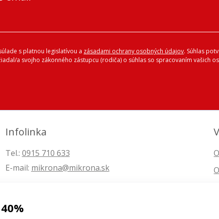
úlade s platnou legislatívou a
zásadami ochrany osobných údajov
. Súhlas pot
ožiadal/a svojho zákonného zástupcu (rodiča) o súhlas so spracovaním vašich
Infolinka
V
Tel.:
0915 710 633
O
E-mail:
mikrona@mikrona.sk
O
 40%