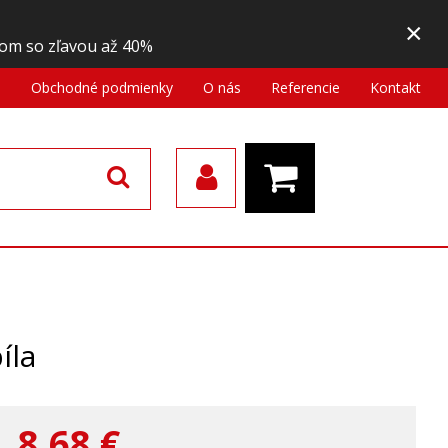
×
om so zľavou až 40%
a
Obchodné podmienky
O nás
Referencie
Kontakt
íla
8,68
€