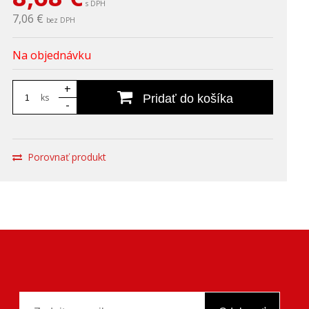
s DPH
7,06 €
bez DPH
Na objednávku
+
ks
Pridať do košíka
-
Porovnať produkt