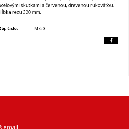
oceľovými skutkami a červenou, drevenou rukoväťou.
Hĺbka rezu 320 mm.
bj. čislo:
M750
š email