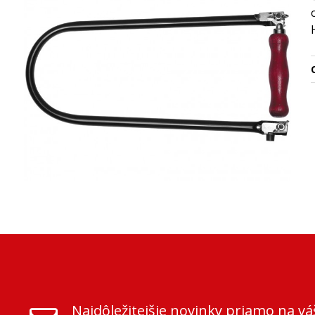
O
Najdôležitejšie novinky priamo na vá