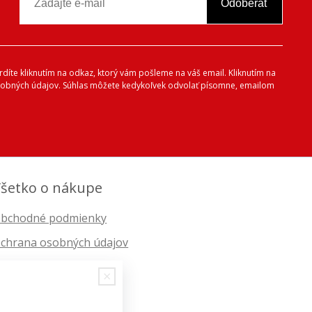
Odoberať
vrdíte kliknutím na odkaz, ktorý vám pošleme na váš email. Kliknutím na
 osobných údajov. Súhlas môžete kedykoľvek odvolať písomne, emailom
šetko o nákupe
bchodné podmienky
chrana osobných údajov