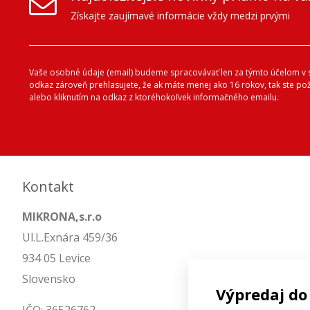
Získajte zaujímavé informácie vždy medzi prvými
Vaše osobné údaje (email) budeme spracovávať len za týmto účelom v s
odkaz zároveň prehlasujete, že ak máte menej ako 16 rokov, tak ste p
alebo kliknutím na odkaz z ktoréhokoľvek informačného emailu.
Kontakt
MIKRONA,s.r.o
Ul.L.Exnára 459/36
934 05 Levice
Slovensko
Výpredaj do