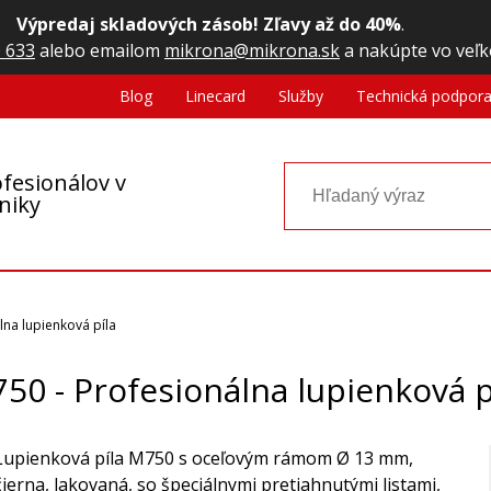
Výpredaj skladových zásob! Zľavy až do 40%
.
 633
alebo emailom
mikrona@mikrona.sk
a nakúpte vo veľk
Blog
Linecard
Služby
Technická podpor
fesionálov v
oniky
lna lupienková píla
50 - Profesionálna lupienková p
Lupienková píla M750 s oceľovým rámom Ø 13 mm,
čierna, lakovaná, so špeciálnymi pretiahnutými listami,