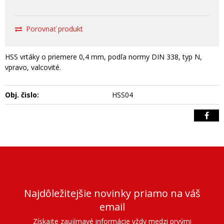
Porovnať produkt
HSS vrtáky o priemere 0,4 mm, podľa normy DIN 338, typ N,
vpravo, valcovité.
Obj. čislo:
HSS04
Najdôležitejšie novinky priamo na váš
email
Získajte zaujímavé informácie vždy medzi prvými