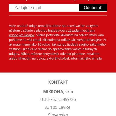
Odoberať
Vaše osobné údaje (email) budeme spracovávať len za týmto
účelom v súlade s platnou legislatívou a
zásadami ochrany
osobných údajov
. Súhlas potvrdíte kliknutím na odkaz, ktorý vám
pošleme na váš email. Kliknutím na odkaz zároveň prehlasujete, že
ak máte menej ako 16 rokov, tak ste požiadal/a svojho zákonného
zástupcu (rodiča) o súhlas so spracovaním vašich osobných
údajov. Súhlas môžete kedykoľvek odvolať písomne, emailom
alebo kliknutím na odkaz z ktoréhokoľvek informačného emailu.
KONTAKT
MIKRONA,s.r.o
Ul.L.Exnára 459/36
934 05 Levice
Slovensko