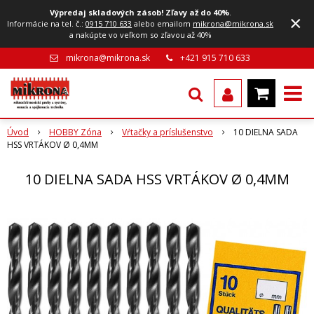
Výpredaj skladových zásob! Zľavy až do 40%
.
×
Informácie na tel. č.:
0915 710 633
alebo emailom
mikrona@mikrona.sk
a nakúpte vo veľkom so zľavou až 40%
mikrona@mikrona.sk
+421 915 710 633
Úvod
HOBBY Zóna
Vŕtačky a príslušenstvo
10 DIELNA SADA
HSS VRTÁKOV Ø 0,4MM
10 DIELNA SADA HSS VRTÁKOV Ø 0,4MM