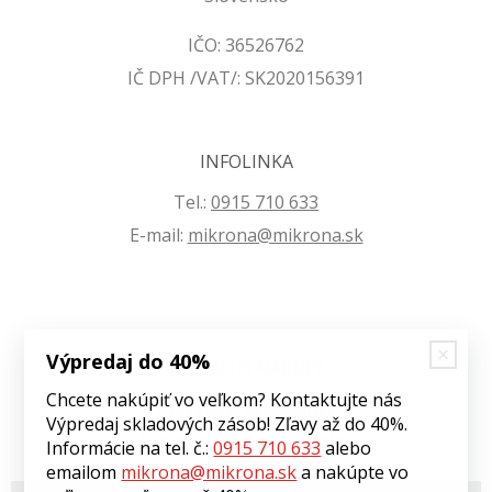
IČO: 36526762
IČ DPH /VAT/: SK2020156391
INFOLINKA
Tel.:
0915 710 633
E-mail:
mikrona@mikrona.sk
Výpredaj do 40%
VŠETKO O NÁKUPE
Chcete nakúpiť vo veľkom? Kontaktujte nás
Obchodné podmienky
Výpredaj skladových zásob! Zľavy až do 40%.
Ochrana osobných údajov
Informácie na tel. č.:
0915 710 633
alebo
emailom
mikrona@mikrona.sk
a nakúpte vo