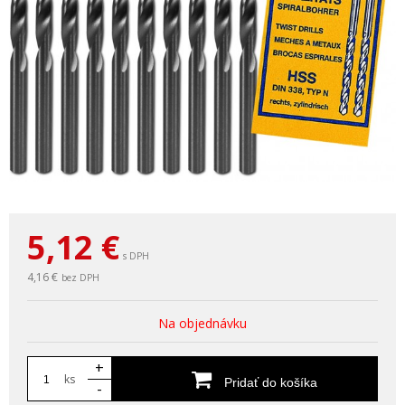
5,12
€
s DPH
4,16 €
bez DPH
Na objednávku
+
ks
Pridať do košíka
-