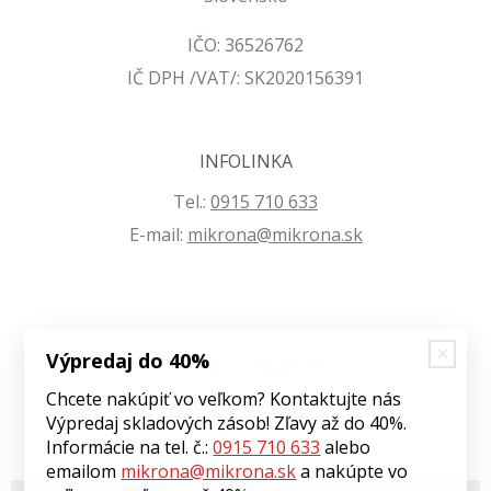
IČO: 36526762
IČ DPH /VAT/: SK2020156391
INFOLINKA
Tel.:
0915 710 633
E-mail:
mikrona@mikrona.sk
Výpredaj do 40%
VŠETKO O NÁKUPE
Chcete nakúpiť vo veľkom? Kontaktujte nás
Obchodné podmienky
Výpredaj skladových zásob! Zľavy až do 40%.
Ochrana osobných údajov
Informácie na tel. č.:
0915 710 633
alebo
emailom
mikrona@mikrona.sk
a nakúpte vo