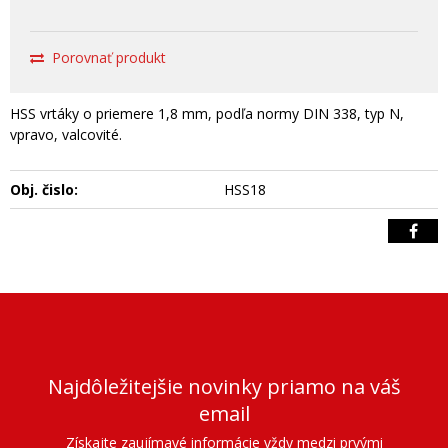
Porovnať produkt
HSS vrtáky o priemere 1,8 mm, podľa normy DIN 338, typ N,
vpravo, valcovité.
Obj. čislo:
HSS18
Najdôležitejšie novinky priamo na váš
email
Získajte zaujímavé informácie vždy medzi prvými