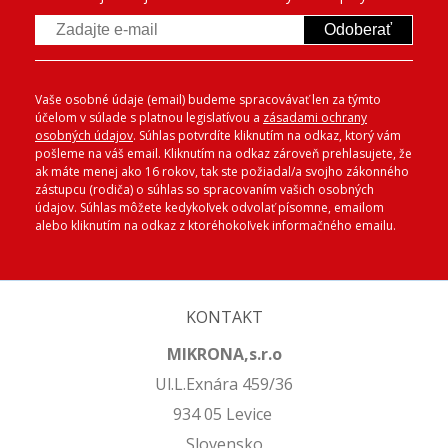
Odoberať
Vaše osobné údaje (email) budeme spracovávať len za týmto
účelom v súlade s platnou legislatívou a
zásadami ochrany
osobných údajov
. Súhlas potvrdíte kliknutím na odkaz, ktorý vám
pošleme na váš email. Kliknutím na odkaz zároveň prehlasujete, že
ak máte menej ako 16 rokov, tak ste požiadal/a svojho zákonného
zástupcu (rodiča) o súhlas so spracovaním vašich osobných
údajov. Súhlas môžete kedykoľvek odvolať písomne, emailom
alebo kliknutím na odkaz z ktoréhokoľvek informačného emailu.
KONTAKT
MIKRONA,s.r.o
Ul.L.Exnára 459/36
934 05 Levice
Slovensko