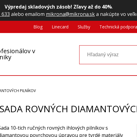
Výpredaj skladových zásob! Zľavy až do 40%
.
 633
alebo emailom
mikrona@mikrona.sk
a nakúpte vo veľk
Blog
Linecard
Služby
Technická podpor
fesionálov v
oniky
ANTOVÝCH PILNÍKOV
 SADA ROVNÝCH DIAMANTOVÝC
Sada 10-tich ručných rovných ihlových pilníkov s
diamantovou povrchovou úpravou pre tvrdé materiály