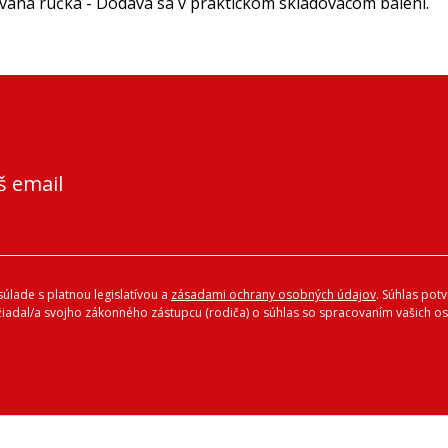
vaná rúčka - Dodáva sa v praktickom skladovacom balení.
š email
úlade s platnou legislatívou a
zásadami ochrany osobných údajov
. Súhlas pot
ožiadal/a svojho zákonného zástupcu (rodiča) o súhlas so spracovaním vašich