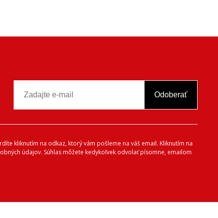
Odoberať
vrdíte kliknutím na odkaz, ktorý vám pošleme na váš email. Kliknutím na
 osobných údajov. Súhlas môžete kedykoľvek odvolať písomne, emailom