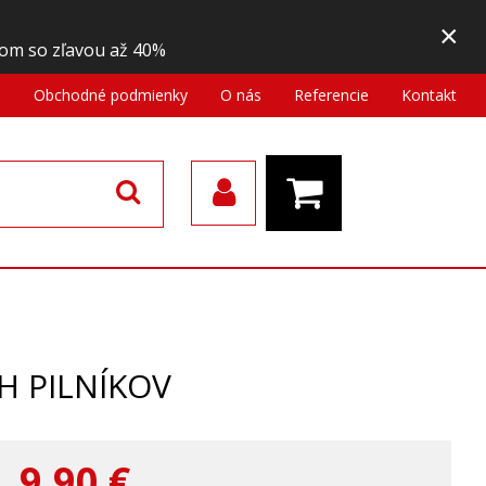
×
om so zľavou až 40%
a
Obchodné podmienky
O nás
Referencie
Kontakt
H PILNÍKOV
9,90
€