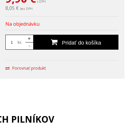
s DPH
8,05 €
bez DPH
Na objednávku
+
ks
Pridať do košíka
-
Porovnať produkt
H PILNÍKOV