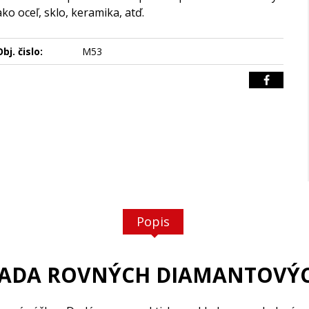
ako oceľ, sklo, keramika, atď.
bj. čislo:
M53
Popis
 SADA ROVNÝCH DIAMANTOVÝC