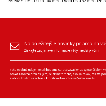
PARAMETRE: - Dĺžka 140 mm - Dĺžka rezu 32 mm - Izolo
Najdôležitejšie novinky priamo na vá
Získajte zaujímavé informácie vždy medzi prvými
Vaše osobné údaje (email) budeme spracovávať len za týmto účelom v s
odkaz zároveň prehlasujete, že ak máte menej ako 16 rokov, tak ste p
alebo kliknutím na odkaz z ktoréhokoľvek informačného emailu.