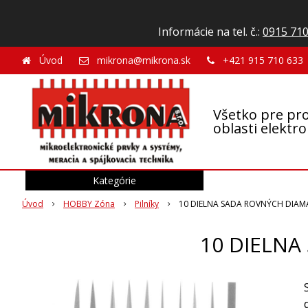
Informácie na tel. č.:
0915 710
Úvod
mikrona@mikrona.sk
+421 915 710 633
Všetko pre pro
oblasti elektr
Kategórie
Úvod
HOBBY Zóna
Pilníky
10 DIELNA SADA ROVNÝCH DIAM
10 DIELNA