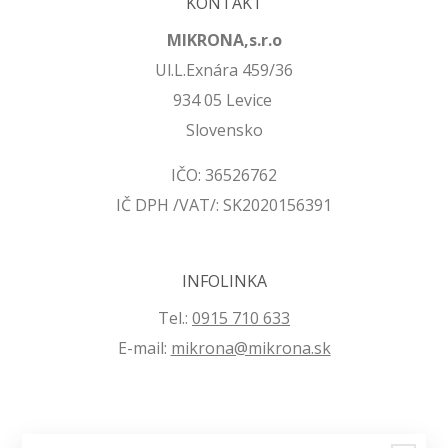
KONTAKT
MIKRONA,s.r.o
Ul.L.Exnára 459/36
934 05 Levice
Slovensko
IČO: 36526762
IČ DPH /VAT/: SK2020156391
INFOLINKA
Tel.:
0915 710 633
E-mail:
mikrona@mikrona.sk