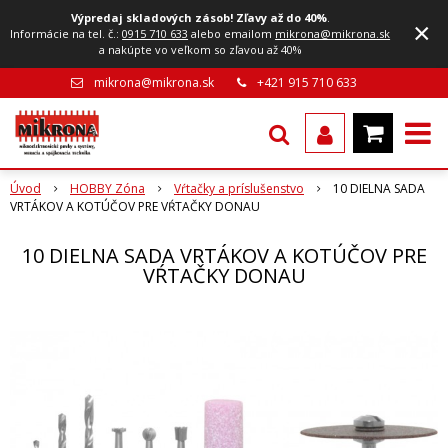
Výpredaj skladových zásob! Zľavy až do 40%
.
×
Informácie na tel. č.:
0915 710 633
alebo emailom
mikrona@mikrona.sk
a nakúpte vo veľkom so zľavou až 40%
mikrona@mikrona.sk
+421 915 710 633
Úvod
HOBBY Zóna
Vŕtačky a príslušenstvo
10 DIELNA SADA
VRTÁKOV A KOTÚČOV PRE VŔTAČKY DONAU
10 DIELNA SADA VRTÁKOV A KOTÚČOV PRE
VŔTAČKY DONAU